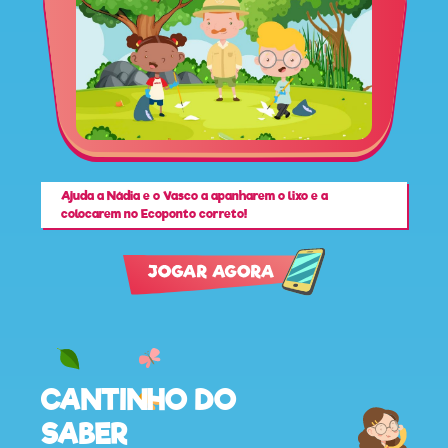
recebe
a
revista
hora
do
Ajuda a Nádia e o Vasco a apanharem o lixo e a
recreio
colocarem no Ecoponto correto!
cantinho
do
saber
CANTINHO DO
SABER