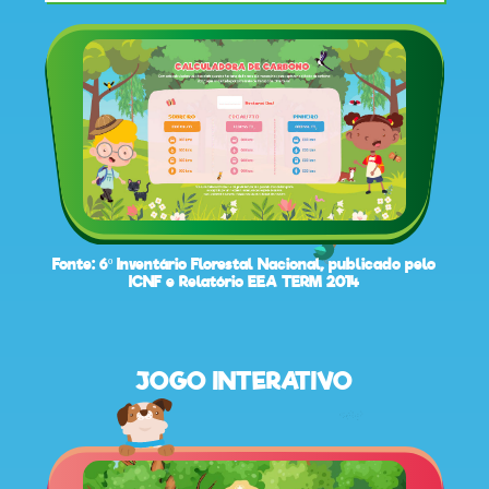
desenhos
animados
mega
Fonte: 6º Inventário Florestal Nacional, publicado pelo
jogos
ICNF e Relatório EEA TERM 2014
super
JOGO INTERATIVO
eventos