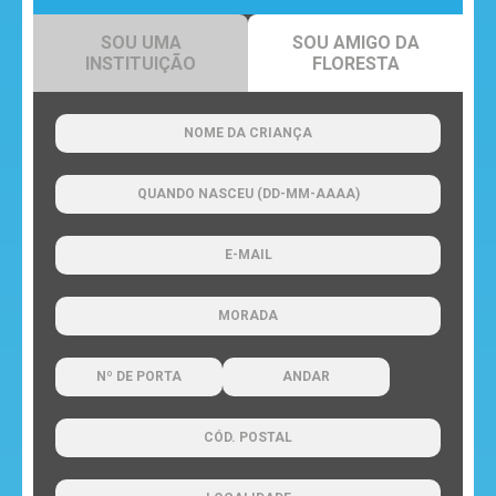
SOU UMA
SOU AMIGO DA
desenhos
INSTITUIÇÃO
FLORESTA
animados
mega
jogos
super
eventos
recebe
a