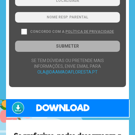
revista
hora
CONCORDO COM A
POLÍTICA DE PRIVACIDADE
do
recreio
SUBMETER
SE TEM DÚVIDAS OU PRETENDE MAIS
INFORMAÇÕES, ENVIE EMAIL PARA
OLA@DAAMAOAFLORESTA.PT
cantinho
do
saber
DOWNLOAD