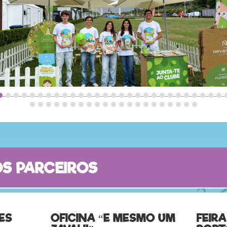
S PARCEIROS
ES
OFICINA “É MESMO UM
FEIR