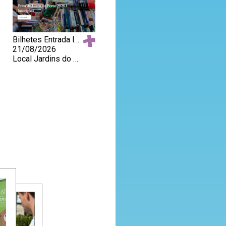
Bilhetes Entrada livre
21/08/2026
Local Jardins do Palácio de Cristal, Porto
ROTA DAS
ÁRVORES
S
Bilhetes 6,50€ (valor sujeito a confirmação)
22/08/2026
Local Porto