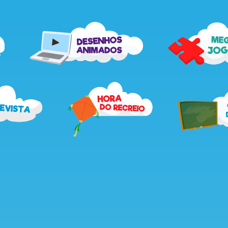
me
desenhos
jog
animados
recebe
hora
a
do
revista
recreio