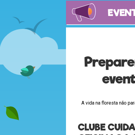
Super
EVEN
eventos
Prepare
event
A vida na floresta não pa
CLUBE CUID