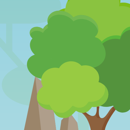
“CONTOS E
JOGOS COM
TRADIÇÃO”
Bilhetes Entrada gratuita (inscrição obrigatória)
04/09/2026
Local Centro de Educação para a Sustentabilidade do Núcleo Rural do Parque da Cidade, Porto
CLUBE
CUIDADORES DO
AMBIENTE –
OFICINA DA
CRIANÇA