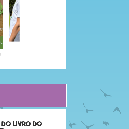
FEIRA DE
ARTESANATO
DO ESTORIL –
FIARTIL
Bilhetes Entrada gratuita até aos 10 anos Restantes valores sob consulta
24/08/2026
Local Fiartil – Estoril
CAMPOS DE
FÉRIAS NA MATA
DA MACHADA
A DO LIVRO DO
ROTA DAS ÁRVORES