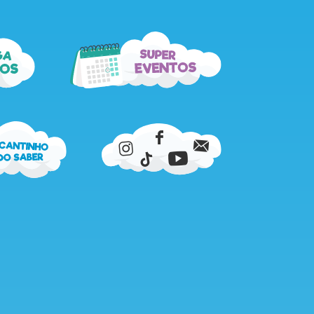
super
ga
eventos
os
cantinho
do
OFICINAS
saber
SAZONAIS DE
VERÃO – “AO
RITMO DAS
ÁRVORES”