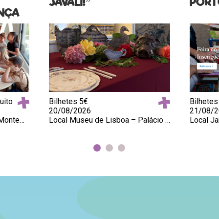
JAVALI!”
POR
ANÇA
uito
Bilhetes 5€
Bilhetes
20/08/2026
21/08/
Local Oficina da Criança – Montemor-o-Novo
Local Museu de Lisboa – Palácio Pimenta, Lisboa