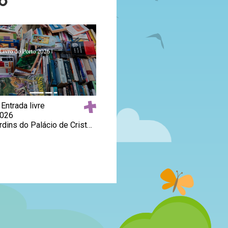
TO
162€,90€/quinzena, com almoço, lanche e seguro incluídos
28/08/2026
Mata Nacional da Machada, Barreiro
OFICINAS
SAZONAIS DE
VERÃO – “AO
 Entrada livre
RITMO DAS
2026
22/08/2026
ÁRVORES”
Local Jardins do Palácio de Cristal, Porto
Local Porto
Bilhetes Entrada gratuita (inscrição obrigatória)
28/08/2026
Local Centro de Educação para a Sustentabilidade do Covelo, Porto