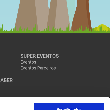
Bilhetes Entrada livre | Gratuito
20/08/2026
Local Oficina da Criança – Montemor-o-Novo
OFICINA “É
MESMO UM
JAVALI!”
SUPER EVENTOS
Eventos
Eventos Parceiros
SABER
s
Bilhetes 5€
20/08/2026
Local Museu de Lisboa – Palácio Pimenta, Lisboa
FEIRA DO LIVRO
Permitir todos