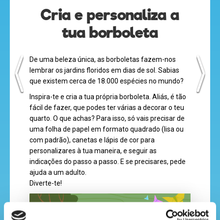
Cria e personaliza a
tua borboleta
desenhos
animados
De uma beleza única, as borboletas fazem-nos
lembrar os jardins floridos em dias de sol. Sabias
que existem cerca de 18.000 espécies no mundo?
mega
Inspira-te e cria a tua própria borboleta. Aliás, é tão
fácil de fazer, que podes ter várias a decorar o teu
jogos
quarto. O que achas? Para isso, só vais precisar de
uma folha de papel em formato quadrado (lisa ou
com padrão), canetas e lápis de cor para
personalizares à tua maneira, e seguir as
super
indicações do passo a passo. E se precisares, pede
eventos
ajuda a um adulto.
Diverte-te!
recebe