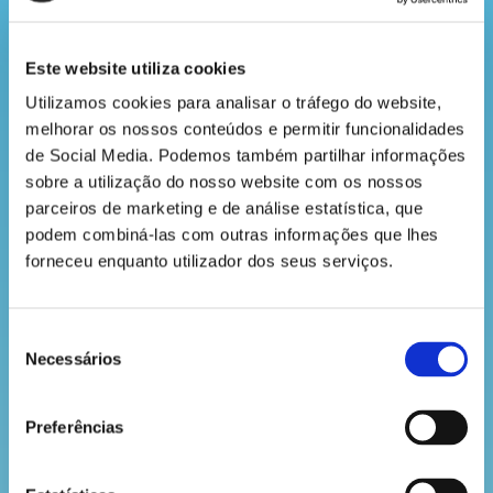
a
revista
Este website utiliza cookies
Utilizamos cookies para analisar o tráfego do website, 
melhorar os nossos conteúdos e permitir funcionalidades 
hora
de Social Media. Podemos também partilhar informações 
do
sobre a utilização do nosso website com os nossos 
recreio
parceiros de marketing e de análise estatística, que 
podem combiná-las com outras informações que lhes 
forneceu enquanto utilizador dos seus serviços.
cantinho
do
Seleção
VOLTAR
Necessários
de
saber
consentimento
Preferências