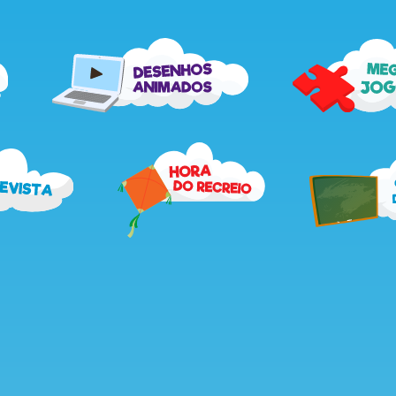
me
desenhos
jog
animados
recebe
hora
a
do
revista
recreio