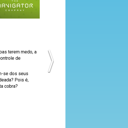
soas terem medo, a
ontrole de
em-se dos seus
deada? Pois é,
sta cobra?