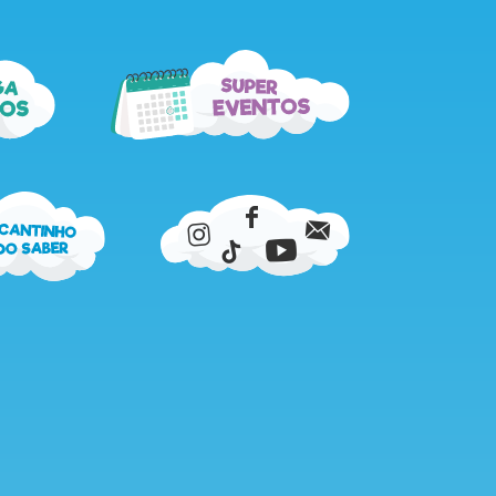
super
ga
eventos
os
cantinho
do
saber