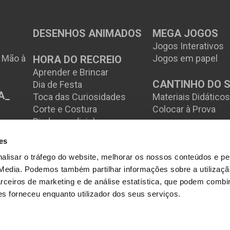
DESENHOS ANIMADOS
MEGA JOGOS
Jogos Interativos
à Mão à
Jogos em papel
HORA DO RECREIO
Aprender e Brincar
CANTINHO DO 
Dia de Festa
A_
Toca das Curiosidades
Materiais Didático
Corte e Costura
Colocar à Prova
Piadas e adivinhas
es
alisar o tráfego do website, melhorar os nossos conteúdos e perm
 Media. Podemos também partilhar informações sobre a utilizaçã
ceiros de marketing e de análise estatística, que podem combi
es forneceu enquanto utilizador dos seus serviços.