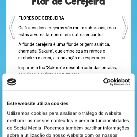
Flor de Cerejeira
desenhos
animados
FLORES DE CEREJEIRA
Os frutos das cerejeiras são muito saborosos, mas
estas árvores também têm outros encantos.
mega
A flor de cerejeira é uma flor de origem asiática,
chamada ‘Sakura’, que embeleza os ramos e
jogos
simboliza o amor, a renovação e a esperança.
Imprime a tua ‘Sakura’ e desenha as lindas pétalas,
seguindo a ordem dos números.
super
eventos
Este website utiliza cookies
Utilizamos cookies para analisar o tráfego do website, 
Descarrega
recebe
melhorar os nossos conteúdos e permitir funcionalidades 
a
de Social Media. Podemos também partilhar informações 
VOLTAR
revista
sobre a utilização do nosso website com os nossos 