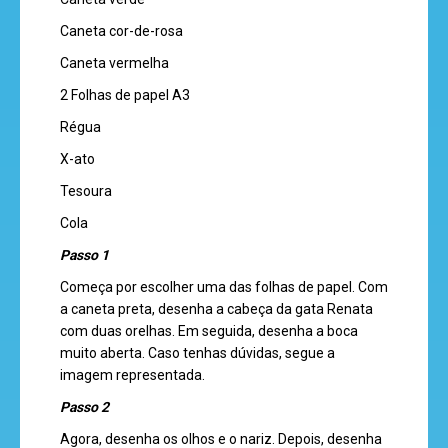
super
eventos
Caneta cor-de-rosa
Caneta vermelha
2 Folhas de papel A3
recebe
Régua
a
X-ato
revista
Tesoura
Cola
hora
Passo 1
do
Começa por escolher uma das folhas de papel. Com
recreio
a caneta preta, desenha a cabeça da gata Renata
com duas orelhas. Em seguida, desenha a boca
muito aberta. Caso tenhas dúvidas, segue a
imagem representada.
Passo 2
cantinho
do
Agora, desenha os olhos e o nariz. Depois, desenha