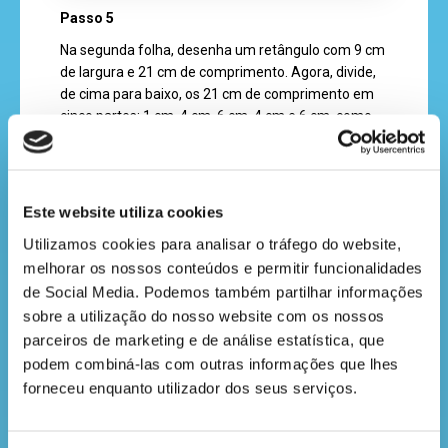
Passo 5
Na segunda folha, desenha um retângulo com 9 cm
de largura e 21 cm de comprimento. Agora, divide,
de cima para baixo, os 21 cm de comprimento em
cinco partes: 1 cm, 4 cm, 6 cm, 4 cm e 6 cm, como
no exemplo. Traça essas divisões com a régua.
Consulta a imagem se precisares.
Para te ajudar a orientar, podes marcar as
Este website utiliza cookies
diferentes zonas do teu retângulo com A, B e C tal
como mostra a imagem. Coloca cola na zona C do
Utilizamos cookies para analisar o tráfego do website, 
teu retângulo e cola-o nas costas da gata Renata.
melhorar os nossos conteúdos e permitir funcionalidades 
de Social Media. Podemos também partilhar informações 
sobre a utilização do nosso website com os nossos 
parceiros de marketing e de análise estatística, que 
podem combiná-las com outras informações que lhes 
forneceu enquanto utilizador dos seus serviços.