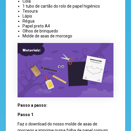
Cola
1 tubo de cartão do rolo de papel higiénico
Tesoura
mega
Lápis
jogos
Régua
Papel preto A4
Olhos de brinquedo
Molde de asas de morcego
super
eventos
recebe
a
revista
Passo a passo:
Passo 1
hora
Faz o download do nosso molde de asas de
do
morcego e imprime numa folha de papel comum.