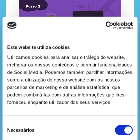
Este website utiliza cookies
Utilizamos cookies para analisar o tráfego do website, 
Passo 3
melhorar os nossos conteúdos e permitir funcionalidades 
de Social Media. Podemos também partilhar informações 
Cobre o tubo de cartão do rolo de papel higiénico
sobre a utilização do nosso website com os nossos 
com cola e reveste-o com o retângulo de papel
parceiros de marketing e de análise estatística, que 
preto que recortaste.
podem combiná-las com outras informações que lhes 
forneceu enquanto utilizador dos seus serviços.
Seleção
Necessários
de
consentimento