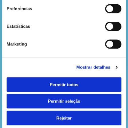
Preferências
Passo 4
Estatísticas
Dobra uma das extremidades do tubo de cartão em
forma de sorriso e, depois, fecha a outra com o
mesmo tipo de dobra. Assim, consegues dar forma
Marketing
às orelhas e patas do teu morcego.
Mostrar detalhes
Permitir todos
Permitir seleção
Passo 5
Rejeitar
Por fim, cola as asas e os olhos do morcego. E o teu