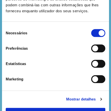
podem combiná-las com outras informações que lhes 
forneceu enquanto utilizador dos seus serviços.
Seleção
Necessários
de
consentimento
Preferências
- Para fazeres as flores, usa duas forminhas em
papel, de cores diferentes, e cola-as uma em cima
da outra. Depois, une-as aos paus de gelado.
Estatísticas
Conseguiste? Boa!
Marketing
Mostrar detalhes