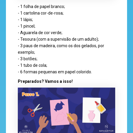
- 1 folha de papel branco;
- 1 cartolina cor-de-rosa;
- 1 lápis;
super
- 1 pincel;
eventos
- Aguarela de cor verde;
- Tesoura (com a supervisão de um adulto);
- 3 paus de madeira, como os dos gelados, por
exemplo;
recebe
- 3 botões;
a
- 1 tubo de cola;
- 6 formas pequenas em papel colorido.
revista
Preparados? Vamos a isso!
hora
do
recreio