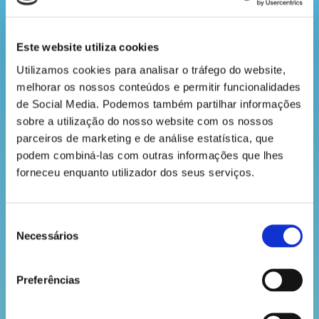
vez. Se forem um par, guarda as cartas junto a ti. Se
a
forem diferentes, volta a virá-las para baixo e passa
revista
a vez.?
Este website utiliza cookies
Ganha quem encontrar o maior número de pares.
Utilizamos cookies para analisar o tráfego do website, 
Para poderes jogar o Jogo da Memória, descarrega
hora
melhorar os nossos conteúdos e permitir funcionalidades 
e imprime todas as cartas. Depois, com ajuda de um
de Social Media. Podemos também partilhar informações 
do
adulto, só tens de as recortar.
sobre a utilização do nosso website com os nossos 
recreio
parceiros de marketing e de análise estatística, que 
podem combiná-las com outras informações que lhes 
forneceu enquanto utilizador dos seus serviços.
Descarrega
cantinho
do
Seleção
Necessários
saber
VOLTAR
de
consentimento
Preferências