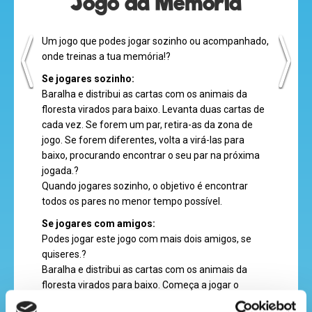
Jogo da Memória
Um jogo que podes jogar sozinho ou acompanhado,
desenhos
onde treinas a tua memória!?
animados
Se jogares sozinho:
Baralha e distribui as cartas com os animais da
floresta virados para baixo. Levanta duas cartas de
cada vez. Se forem um par, retira-as da zona de
mega
jogo. Se forem diferentes, volta a virá-las para
jogos
baixo, procurando encontrar o seu par na próxima
jogada.?
Quando jogares sozinho, o objetivo é encontrar
todos os pares no menor tempo possível.
super
Se jogares com amigos:
eventos
Podes jogar este jogo com mais dois amigos, se
quiseres.?
Baralha e distribui as cartas com os animais da
floresta virados para baixo. Começa a jogar o
recebe
jogador mais novo. Levanta duas cartas de cada