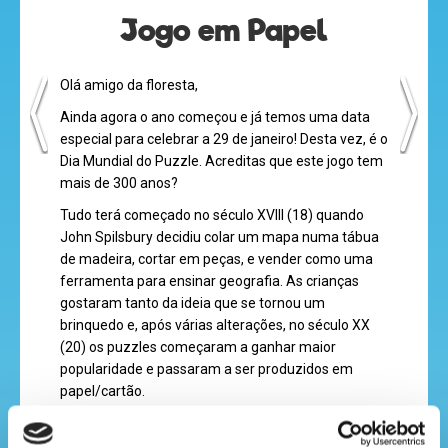
Jogo em Papel
desenhos
Olá amigo da floresta,
animados
Ainda agora o ano começou e já temos uma data
especial para celebrar a 29 de janeiro! Desta vez, é o
Dia Mundial do Puzzle. Acreditas que este jogo tem
mais de 300 anos?
mega
Tudo terá começado no século XVIII (18) quando
jogos
John Spilsbury decidiu colar um mapa numa tábua
de madeira, cortar em peças, e vender como uma
ferramenta para ensinar geografia. As crianças
gostaram tanto da ideia que se tornou um
super
brinquedo e, após várias alterações, no século XX
eventos
(20) os puzzles começaram a ganhar maior
popularidade e passaram a ser produzidos em
papel/cartão.
O maior puzzle do mundo até hoje foi montado em
recebe
2011, numa universidade no Vietname, por mais de