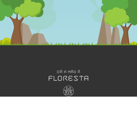
OLÁ
DESENHOS
MEGA
ANIMADOS
JOGOS
Dá a Mão à
Floresta
Jogos
A Grande
Interativos
HORA DO