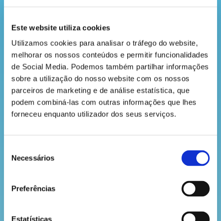
a
1.500 alunos que se juntaram para construir a
revista
imagem de uma flor de lótus com 551.232 peças.
Este website utiliza cookies
Comemora este dia a montar este puzzle do Dá a
Utilizamos cookies para analisar o tráfego do website, 
Mão à Floresta que podes descarregar aqui.
melhorar os nossos conteúdos e permitir funcionalidades 
hora
de Social Media. Podemos também partilhar informações 
do
sobre a utilização do nosso website com os nossos 
recreio
parceiros de marketing e de análise estatística, que 
podem combiná-las com outras informações que lhes 
forneceu enquanto utilizador dos seus serviços.
Descarrega
cantinho
Seleção
do
VOLTAR
Necessários
de
saber
consentimento
Preferências
Estatísticas