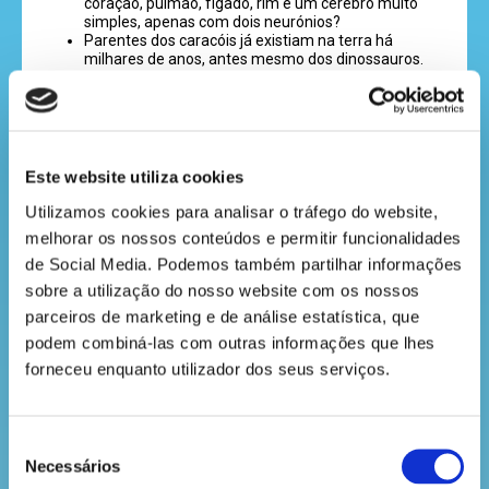
coração, pulmão, fígado, rim e um cérebro muito
recebe
simples, apenas com dois neurónios?
a
Parentes dos caracóis já existiam na terra há
milhares de anos, antes mesmo dos dinossauros.
revista
Sabias que os caracóis percorrem apenas
cinco metros por hora e que, para facilitar o seu
deslocamento e diminuir o atrito com as
superfícies por onde passa, este pequeno
invertebrado produz um líquido viscoso que vai
hora
deixando rasto à medida que passa?
Este website utiliza cookies
O caracol não ouve, mas possui quatro antenas:
do
duas com olhos e duas com sensores que o
Utilizamos cookies para analisar o tráfego do website, 
recreio
ajudam a orientar-se no ambiente que o rodeia.
melhorar os nossos conteúdos e permitir funcionalidades 
de Social Media. Podemos também partilhar informações 
Agora que já ficaste a conhecer melhor o nosso
amigo caracol, saberás recortar todas as peças e
sobre a utilização do nosso website com os nossos 
voltar a montar sem fazer batota? Isso é o que
parceiros de marketing e de análise estatística, que 
cantinho
vamos ver!
podem combiná-las com outras informações que lhes 
do
forneceu enquanto utilizador dos seus serviços.
saber
Seleção
Necessários
de