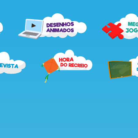
me
desenhos
jog
animados
recebe
hora
a
do
revista
recreio