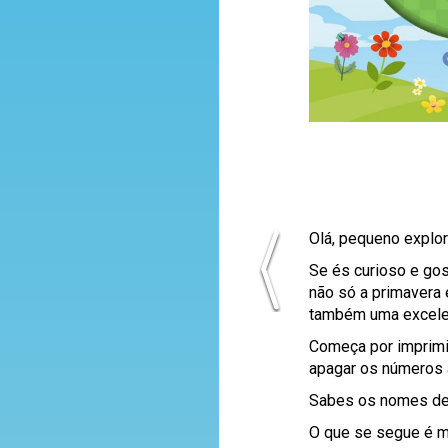
Olá, pequeno explor
Se és curioso e go
não só a primavera 
também uma excelen
Começa por imprim
apagar os números 
Sabes os nomes de t
O que se segue é m