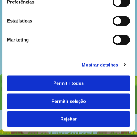
hora
Preferências
do
recreio
Estatísticas
Marketing
cantinho
do
Mostrar detalhes
saber
Permitir todos
Permitir seleção
Rejeitar