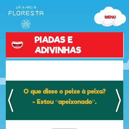
Piadas
e
Adivinhas
PIADAS E
ADIVINHAS
olá
O que disse o peixe à peixa?
- Estou “apeixonado”.
desenhos
animados