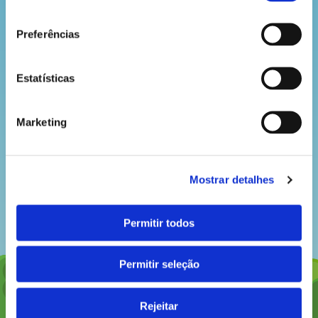
consentimento
hora
do
Preferências
recreio
Estatísticas
Marketing
cantinho
do
saber
Mostrar detalhes
Permitir todos
Permitir seleção
Rejeitar