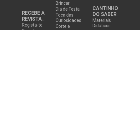
Brincar
CANTINHO
Dia de Festa
RECEBE A
DO SABER
Toca das
REVISTA_
Curiosidades
Materiais
Regista-te
Didáticos
Corte e
Revista
Costura
Colocar à
Digital
Prova
Piadas e
adivinhas
SUPER
EVENTOS
Eventos
Eventos
Parceiros
Privacidade
Política de Cookies
Contactos