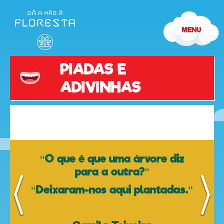
Piadas
e
Adivinhas
PIADAS E
ADIVINHAS
olá
“O que é que uma árvore diz
para a outra?”
“Deixaram-nos aqui plantadas.”
desenhos