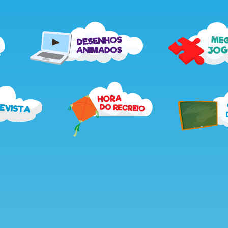
me
desenhos
jog
animados
recebe
hora
a
do
revista
recreio