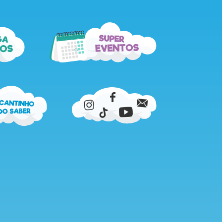
super
ga
eventos
os
cantinho
do
saber