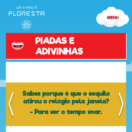
Piadas
e
Adivinhas
PIADAS E
ADIVINHAS
olá
Sabes porque é que o esquilo
atirou o relógio pela janela?
- Para ver o tempo voar.
desenhos
animados