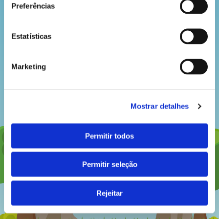
hora
Preferências
do
recreio
Estatísticas
Marketing
cantinho
do
Mostrar detalhes
saber
Permitir todos
Permitir seleção
Rejeitar