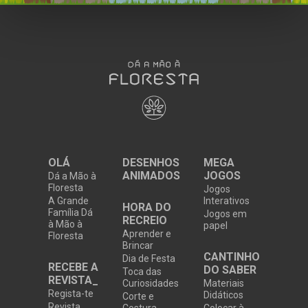
OLÁ
DESENHOS
MEGA
ANIMADOS
JOGOS
Dá a Mão à
Floresta
Jogos
A Grande
Interativos
HORA DO
Família Dá
Jogos em
RECREIO
à Mão à
papel
Aprender e
Floresta
Brincar
CANTINHO
Dia de Festa
RECEBE A
DO SABER
Toca das
REVISTA_
Curiosidades
Materiais
Regista-te
Didáticos
Corte e
Revista
Costura
Colocar à