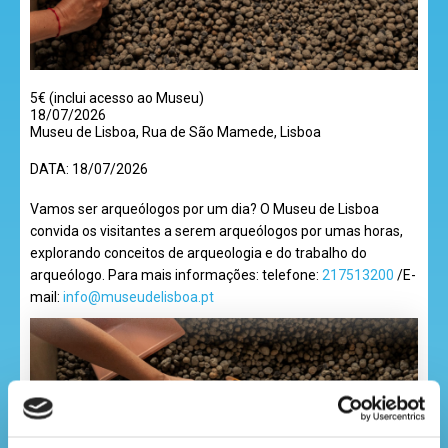
desenhos
animados
5€ (inclui acesso ao Museu)
18/07/2026
Museu de Lisboa, Rua de São Mamede, Lisboa
DATA:
18/07/2026
mega
Vamos ser arqueólogos por um dia? O Museu de Lisboa
jogos
convida os visitantes a serem arqueólogos por umas horas,
explorando conceitos de arqueologia e do trabalho do
arqueólogo. Para mais informações: telefone:
217513200
/E-
mail:
info@museudelisboa.pt
super
eventos
recebe