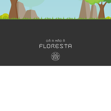
OLÁ
DESENHOS
MEGA
ANIMADOS
JOGOS
Dá a Mão à
Floresta
Jogos
A Grande
Interativos
HORA DO
Família Dá
Jogos em
RECREIO
à Mão à
papel
Aprender e
Floresta
Brincar
CANTINHO
Dia de Festa