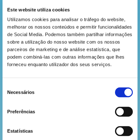
a
revista
Este website utiliza cookies
Utilizamos cookies para analisar o tráfego do website, 
melhorar os nossos conteúdos e permitir funcionalidades 
hora
de Social Media. Podemos também partilhar informações 
sobre a utilização do nosso website com os nossos 
do
Bilhetes
parceiros de marketing e de análise estatística, que 
recreio
5€ (inclui acesso ao Museu)
podem combiná-las com outras informações que lhes 
forneceu enquanto utilizador dos seus serviços.
Data
Sáb, 18 julho 2026 às 10h30
cantinho
Local
Seleção
do
Necessários
de
Museu de Lisboa, Rua de São Mamede, Lisboa
saber
consentimento
Link:
https://museudelisboa.pt/pt/events/4340-oficina-
Preferências
arqueologia-coisas/
Estatísticas