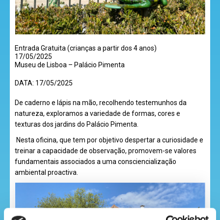
desenhos
Entrada Gratuita (crianças a partir dos 4 anos)
animados
17/05/2025
Museu de Lisboa – Palácio Pimenta
DATA:
17/05/2025
mega
De caderno e lápis na mão, recolhendo testemunhos da
jogos
natureza, exploramos a variedade de formas, cores e
texturas dos jardins do Palácio Pimenta.
Nesta oficina, que tem por objetivo despertar a curiosidade e
treinar a capacidade de observação, promovem-se valores
super
fundamentais associados a uma consciencialização
eventos
ambiental proactiva.
recebe