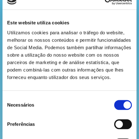
a
revista
Este website utiliza cookies
Utilizamos cookies para analisar o tráfego do website, 
hora
melhorar os nossos conteúdos e permitir funcionalidades 
do
de Social Media. Podemos também partilhar informações 
sobre a utilização do nosso website com os nossos 
recreio
parceiros de marketing e de análise estatística, que 
podem combiná-las com outras informações que lhes 
Bilhetes
forneceu enquanto utilizador dos seus serviços.
Entrada Gratuita (crianças a partir dos 4 anos)
cantinho
Data
do
Seleção
17 de maio
saber
Necessários
de
Local
consentimento
Museu de Lisboa – Palácio Pimenta
Preferências
LINK:
https://museudelisboa.pt/pt/events/4309-oficina-
biodiversidade-na-cidade/