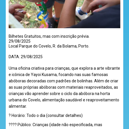
desenhos
Bilhetes Gratuitos, mas com inscrição prévia.
animados
29/08/2025
Local Parque do Covelo, R. da Bolama, Porto.
DATA:
29/08/2025
mega
Uma oficina criativa para crianças, que explora a arte vibrante
jogos
e icônica de Yayoi Kusama, focando nas suas famosas
abóboras decoradas com padrões de bolinhas. Além de criar
as suas próprias abóboras com materiais reaproveitados, as
crianças vão aprender sobre o ciclo da abóbora na horta
super
urbana do Covelo, alimentação saudável e reaproveitamento
alimentar.
eventos
? Horário: Todo o dia (consultar detalhes)
???? Público: Crianças (idade não especificada, mas