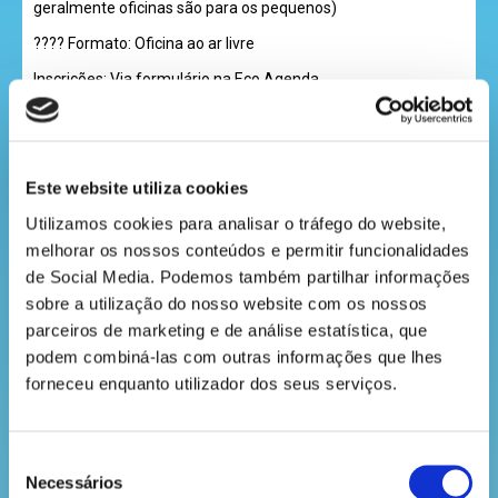
geralmente oficinas são para os pequenos)
recebe
a
???? Formato: Oficina ao ar livre
revista
Inscrições: Via formulário na Eco Agenda
Uma ótima forma de unir arte, natureza e sustentabilidade
para os mais novos!
hora
Este website utiliza cookies
do
Utilizamos cookies para analisar o tráfego do website, 
recreio
melhorar os nossos conteúdos e permitir funcionalidades 
de Social Media. Podemos também partilhar informações 
sobre a utilização do nosso website com os nossos 
parceiros de marketing e de análise estatística, que 
cantinho
podem combiná-las com outras informações que lhes 
do
forneceu enquanto utilizador dos seus serviços.
saber
Seleção
LINK:
https://agendaculturalporto.org/eventos/oficina-8-
Necessários
de