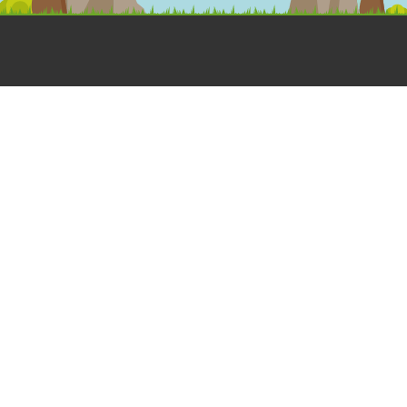
OLÁ
DESENHOS
MEGA
ANIMADOS
JOGOS
Dá a Mão à
Floresta
Jogos
A Grande
Interativos
HORA DO
Família Dá
Jogos em
RECREIO
à Mão à
papel
Aprender e
Floresta
Brincar
CANTINHO
Dia de Festa
RECEBE A
DO SABER
Toca das
REVISTA_
Curiosidades
Materiais
Regista-te
Didáticos
Corte e