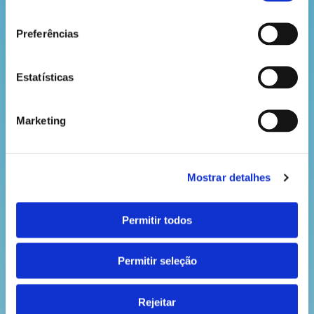
explorando-a-arte-de-yayoi-kusama-na-natureza/\
consentimento
Bilhetes
Preferências
Gratuitos, mas com inscrição prévia.
Data
Estatísticas
De 25 a 29 de agosto.
Local
Marketing
Parque do Covelo, R. da Bolama, Porto.
Mostrar detalhes
Permitir todos
Permitir seleção
Rejeitar