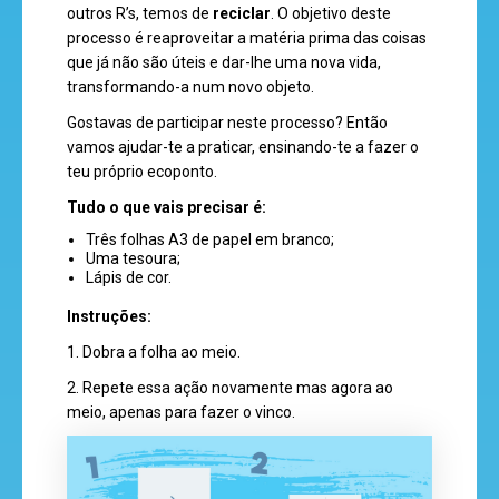
outros R’s, temos de
reciclar
. O objetivo deste
processo é reaproveitar a matéria prima das coisas
que já não são úteis e dar-lhe uma nova vida,
mega
transformando-a num novo objeto.
jogos
Gostavas de participar neste processo? Então
vamos ajudar-te a praticar, ensinando-te a fazer o
teu próprio ecoponto.
Tudo o que vai
s precisar é:
super
Três folhas A3 de papel em branco;
eventos
Uma tesoura;
Lápis de cor.
Instruções:
recebe
1. Dobra a folha ao meio.
a
2. Repete essa ação novamente mas agora ao
revista
meio, apenas para fazer o vinco.