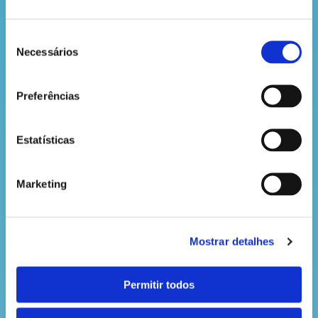
10. Abre a caixa pelo ponto indicado.
Seleção
Necessários
de
consentimento
Preferências
Estatísticas
11. Vira ao contrário.
Marketing
12. Já está. Agora só falta pintar.
Mostrar detalhes
Permitir todos