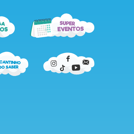
super
ga
eventos
os
cantinho
do
saber