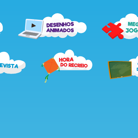
me
desenhos
jog
animados
recebe
hora
a
do
revista
recreio