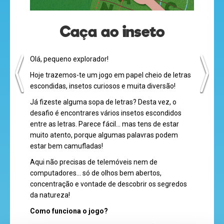
Caça ao inseto
desenhos
animados
Olá, pequeno explorador!
Hoje trazemos-te um jogo em papel cheio de letras
escondidas, insetos curiosos e muita diversão!
Já fizeste alguma sopa de letras? Desta vez, o
mega
desafio é encontrares vários insetos escondidos
jogos
entre as letras. Parece fácil… mas tens de estar
muito atento, porque algumas palavras podem
estar bem camufladas!
Aqui não precisas de telemóveis nem de
super
computadores… só de olhos bem abertos,
eventos
concentração e vontade de descobrir os segredos
da natureza!
Como funciona o jogo?
recebe