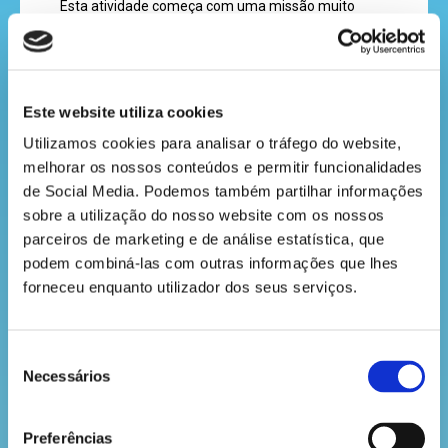
Esta atividade começa com uma missão muito
a
simples: encontrares todos os insetos escondidos
revista
na sopa de letras.
Primeiro, vais:
Fazer o download do nosso PDF
aqui
e imprimir
Este website utiliza cookies
Pegar num lápis ou numa caneta
hora
Utilizamos cookies para analisar o tráfego do website, 
Procurar os nomes dos insetos escondidos
do
Assinalar todas as palavras que conseguires
melhorar os nossos conteúdos e permitir funcionalidades 
encontrar
recreio
de Social Media. Podemos também partilhar informações 
Podes jogar sozinho, desafiar a família ou até fazer
sobre a utilização do nosso website com os nossos 
uma competição com os teus amigos para ver
parceiros de marketing e de análise estatística, que 
quem encontra mais palavras primeiro!
podem combiná-las com outras informações que lhes 
forneceu enquanto utilizador dos seus serviços.
cantinho
Com este jogo, vais explorar o incrível mundo dos
insetos de forma divertida, desafiante e cheia de
do
descobertas!
saber
Seleção
Necessários
de
consentimento
VOLTAR
Preferências