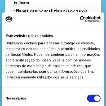
recebe
inspirares:
a
- Planta árvores, como a Nádia e o Vasco, e ajuda
revista
deste modo a floresta e, claro, o planeta;
- Não te esqueças de fazer reciclagem dos resíduos
em tua casa e também na escola;
hora
Este website utiliza cookies
- Reduz o uso de plástico diariamente. Existem
do
várias alternativas feitas a partir de materiais mais
Utilizamos cookies para analisar o tráfego do website, 
ecológicos, como o papel;
recreio
melhorar os nossos conteúdos e permitir funcionalidades 
- Poupa água e pensa sempre que este recurso não
de Social Media. Podemos também partilhar informações 
é infinito. Por exemplo, quando fores lavar os
sobre a utilização do nosso website com os nossos 
dentes, fecha a torneira enquanto escovas.
parceiros de marketing e de análise estatística, que 
cantinho
podem combiná-las com outras informações que lhes 
Todas estas atitudes ajudam a reduzir o efeito das
forneceu enquanto utilizador dos seus serviços.
alterações climáticas no ambiente. Vamos a isso?
do
Contamos com o teu contributo!
saber
Seleção
Necessários
de
consentimento