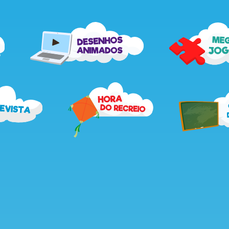
me
desenhos
jog
animados
recebe
hora
a
do
revista
recreio