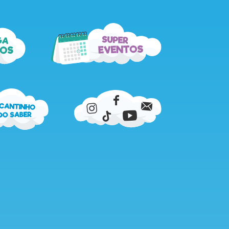
super
ga
eventos
os
cantinho
do
saber