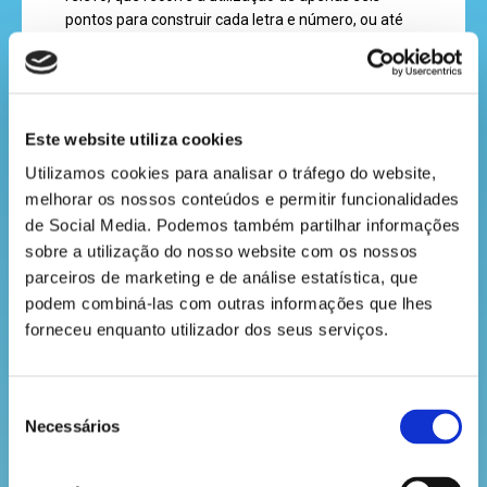
recebe
pontos para construir cada letra e número, ou até
a
mesmo símbolos musicais, matemáticos e
revista
científicos.
Um universo maravilhoso que permite que os seres
Este website utiliza cookies
hora
humanos portadores de deficiências visuais
Utilizamos cookies para analisar o tráfego do website, 
do
possam comunicar! Tudo isto através, claro, do
melhorar os nossos conteúdos e permitir funcionalidades 
papel que, além de sustentável, facilita o ensino e a
recreio
de Social Media. Podemos também partilhar informações 
aprendizagem. É por conhecer a importância deste
sobre a utilização do nosso website com os nossos 
material que a The Navigator Company apoia o
parceiros de marketing e de análise estatística, que 
projeto Visão Braille, dando assim a muitos invisuais
podem combiná-las com outras informações que lhes 
a possibilidade de se informarem através do tacto.
cantinho
forneceu enquanto utilizador dos seus serviços.
do
Que tal, amigo da floresta: mais uma lição
saber
apreendida?
Seleção
Necessários
de
consentimento