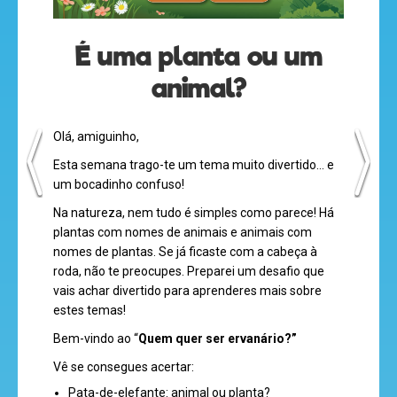
olá
É uma planta ou um
animal?
Olá, amiguinho,
desenhos
Esta semana trago-te um tema muito divertido… e
animados
um bocadinho confuso!
Na natureza, nem tudo é simples como parece! Há
plantas com nomes de animais e animais com
nomes de plantas. Se já ficaste com a cabeça à
mega
roda, não te preocupes. Preparei um desafio que
jogos
vais achar divertido para aprenderes mais sobre
estes temas!
Bem-vindo ao “
Quem quer ser ervanário?”
super
Vê se consegues acertar:
eventos
Pata-de-elefante: animal ou planta?