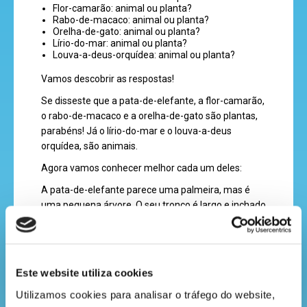
Flor-camarão: animal ou planta?
Rabo-de-macaco: animal ou planta?
Orelha-de-gato: animal ou planta?
Lírio-do-mar: animal ou planta?
recebe
Louva-a-deus-orquídea: animal ou planta?
a
Vamos descobrir as respostas!
revista
Se disseste que a pata-de-elefante, a flor-camarão,
o rabo-de-macaco e a orelha-de-gato são plantas,
parabéns! Já o lírio-do-mar e o louva-a-deus
orquídea, são animais.
hora
Agora vamos conhecer melhor cada um deles:
do
recreio
A pata-de-elefante parece uma palmeira, mas é
uma pequena árvore. O seu tronco é largo e inchado
na base, fazendo lembrar a pata de um elefante.
A flor-camarão recebe este nome porque as suas
flores se parecem com pequenos camarões
cantinho
vermelhos. Apesar da aparência, é mesmo uma
Este website utiliza cookies
do
planta originária da América Central.
Utilizamos cookies para analisar o tráfego do website, 
saber