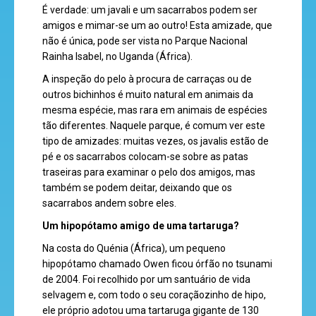
É verdade: um javali e um sacarrabos podem ser
amigos e mimar-se um ao outro! Esta amizade, que
não é única, pode ser vista no Parque Nacional
super
Rainha Isabel, no Uganda (África).
eventos
A inspeção do pelo à procura de carraças ou de
outros bichinhos é muito natural em animais da
mesma espécie, mas rara em animais de espécies
tão diferentes. Naquele parque, é comum ver este
recebe
tipo de amizades: muitas vezes, os javalis estão de
a
pé e os sacarrabos colocam-se sobre as patas
traseiras para examinar o pelo dos amigos, mas
revista
também se podem deitar, deixando que os
sacarrabos andem sobre eles.
Um hipopótamo amigo de uma tartaruga?
hora
Na costa do Quénia (África), um pequeno
do
hipopótamo chamado Owen ficou órfão no tsunami
recreio
de 2004. Foi recolhido por um santuário de vida
selvagem e, com todo o seu coraçãozinho de hipo,
ele próprio adotou uma tartaruga gigante de 130