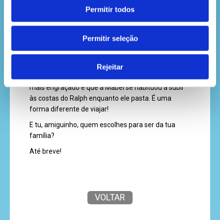
especializada no resgate destes filhotes, que fica
Permitir todos
na África do Sul.
Uma galinha que escolheu uma ovelha para
Permitir seleção
melhor amiga?
A galinha Mabel e a ovelha Ralph também entram
nesta lista. A amizade nasceu numa quinta em
Rejeitar
Inglaterra, com os dois a passear pelo campo. O
mais engraçado é que a Mabel se habituou a subir
às costas do Ralph enquanto ele pasta. É uma
forma diferente de viajar!
E tu, amiguinho, quem escolhes para ser da tua
família?
Até breve!
VOLTAR