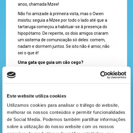
anos, chamada Mzee!
cantinho
Não foi amizade à primeira vista, mas o Owen
do
insistiu: seguia a Mzee por todo o lado até que a
tartaruga começou a habituar-se à presença do
saber
hipopótamo. De repente, os dois amigos criaram
um sistema de comunicação só deles: comem,
nadam e dormem juntos. Se isto não é amor, não
sei o que é!
Uma gata que guia um cão cego?
Agora, contamos-te uma história emocionante! O
Terfel, um cão castanho da raça labrador, ficou
cego. Tinha muito medo de se aventurar além da
sua caminha. Isto até chegar a Pwditat, uma gata
Este website utiliza cookies
cheia de genica que o ajudou a sair da sua concha!
A forma como o conseguiram é de verdadeiros
Utilizamos cookies para analisar o tráfego do website, 
amigos: primeiro, a Pwditat guiava o Terfel com as
melhorar os nossos conteúdos e permitir funcionalidades 
patas pela casa toda. Também andava à frente
de Social Media. Podemos também partilhar informações 
dele, para que o odor e o movimento o ajudassem a
sobre a utilização do nosso website com os nossos 
segui-la. E se se enganasse no caminho? A gata