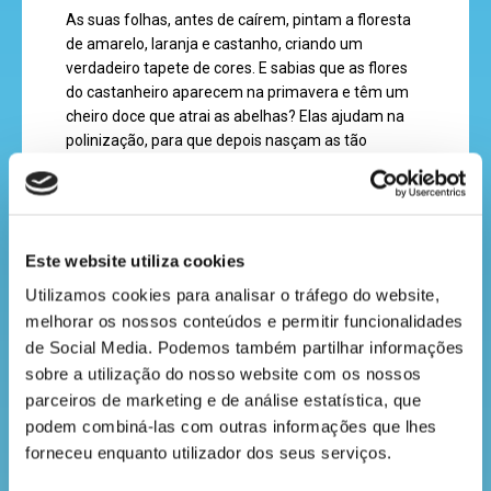
As suas folhas, antes de caírem, pintam a floresta
recebe
de amarelo, laranja e castanho, criando um
a
verdadeiro tapete de cores. E sabias que as flores
do castanheiro aparecem na primavera e têm um
revista
cheiro doce que atrai as abelhas? Elas ajudam na
polinização, para que depois nasçam as tão
apreciadas castanhas!
hora
As castanhas são muito importantes! Antigamente,
do
eram o alimento principal de muitas famílias, antes
de existirem as batatas. Podem ser assadas,
recreio
Este website utiliza cookies
cozidas ou usadas em bolos e sopas, e dão muita
Utilizamos cookies para analisar o tráfego do website, 
energia para os dias frios de outono.
melhorar os nossos conteúdos e permitir funcionalidades 
E como o Dia de São Martinho é uma altura de
de Social Media. Podemos também partilhar informações 
partilha e alegria, juntamo-nos à volta da fogueira
cantinho
sobre a utilização do nosso website com os nossos 
para fazer o magusto, rir, cantar e saborear as
do
parceiros de marketing e de análise estatística, que 
castanhas da nossa floresta. Diz-se que, nesta
saber
podem combiná-las com outras informações que lhes 
altura, o sol costuma espreitar — é o chamado
Verão de São Martinho —, uma forma de a natureza
forneceu enquanto utilizador dos seus serviços.
nos dar um abraço quente!