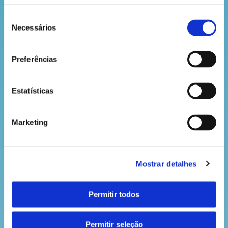
Seleção
Por isso, neste São Martinho, vem celebrar a
Necessários
de
natureza comigo: observa os castanheiros, apanha
consentimento
as folhas caídas, cheira o ar do outono e agradece
Preferências
às árvores por tudo o que nos dão. Porque cuidar da
floresta é cuidar de nós!
Estatísticas
VOLTAR
Marketing
Mostrar detalhes
Permitir todos
Permitir seleção