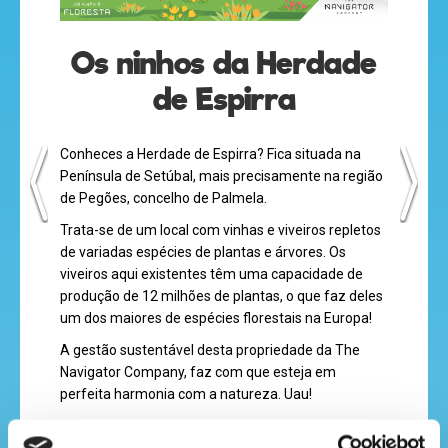
Os ninhos da Herdade
desenhos
de Espirra
animados
Conheces a Herdade de Espirra? Fica situada na
Península de Setúbal, mais precisamente na região
mega
de Pegões, concelho de Palmela.
jogos
Trata-se de um local com vinhas e viveiros repletos
de variadas espécies de plantas e árvores. Os
viveiros aqui existentes têm uma capacidade de
produção de 12 milhões de plantas, o que faz deles
super
um dos maiores de espécies florestais na Europa!
eventos
A gestão sustentável desta propriedade da The
Navigator Company, faz com que esteja em
perfeita harmonia com a natureza. Uau!
Nesta Herdade, a empresa instalou, em 2021, mais
recebe
20 caixas-ninho (já são 40) artificiais para ajudar à