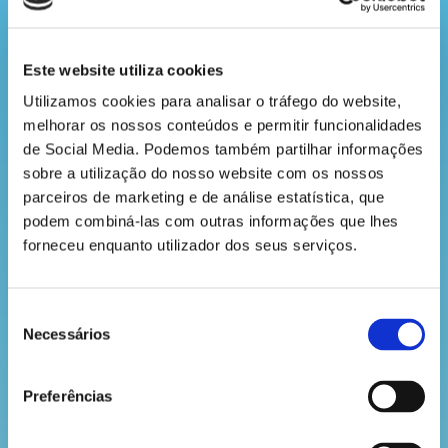
a
reprodução de algumas espécies de aves.
revista
Falamos de aves que se alimentam de insetos e
Este website utiliza cookies
que costumam ter, como ninhos naturais, pequenas
cavidades existentes em árvores antigas.
Utilizamos cookies para analisar o tráfego do website, 
hora
melhorar os nossos conteúdos e permitir funcionalidades 
Com a ajuda destas caixas, acaba-se por
do
de Social Media. Podemos também partilhar informações 
reequilibrar o ecossistema em locais com áreas
sobre a utilização do nosso website com os nossos 
florestais mais recentes. Estas “casas” ficam à
recreio
disposição das espécies que podem ali fixar-se. E
parceiros de marketing e de análise estatística, que 
estão quase todas ocupadas!
podem combiná-las com outras informações que lhes 
forneceu enquanto utilizador dos seus serviços.
Então e de que pássaros estamos a falar? Vários!
cantinho
do
Seleção
saber
Necessários
de
VOLTAR
consentimento
Preferências