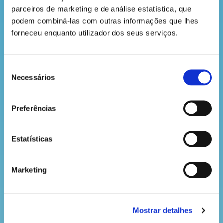
parceiros de marketing e de análise estatística, que 
podem combiná-las com outras informações que lhes 
forneceu enquanto utilizador dos seus serviços.
Seleção
Necessários
de
consentimento
Preferências
Os três aviões mais originais vão receber um kit Dá
a Mão à Floresta e lembra-te que o passatempo
Estatísticas
termina no dia 30
de maio às 23h59. Levanta voo e
participa já!
Consulta o regulamento
aqui.
Marketing
Mostrar detalhes
VOLTAR