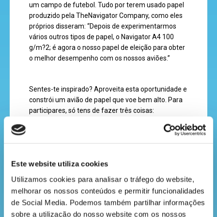
um campo de futebol. Tudo por terem usado papel
produzido pela
The
Navigator
Company
, como eles
próprios disseram
:
“Depois de experimentarmos
recebe
vários outros tipos de papel, o
Navigator
A4 100
a
g/m?2; é agora o nosso papel de eleição para obter
revista
o melhor desempenho com os nossos aviões
.
”
Sentes-te inspirado? Aproveita esta oportunidade e
hora
constrói um avião de papel que voe bem alto.
Para
participares, só tens de fazer três coisas:
do
recreio
1º Construir um avião de papel bastante criativo.
2º Com a ajuda de um adulto, tirar uma fotografia e
Este website utiliza cookies
fazer um vídeo a mostrar como o avião voa.
cantinho
Utilizamos cookies para analisar o tráfego do website, 
3º Enviar-nos tudo com o teu nome e idade para o
do
melhorar os nossos conteúdos e permitir funcionalidades 
e-mail
olá@daamaoafloresta.pt
ou por mensagem
saber
de Social Media. Podemos também partilhar informações 
privada, através das redes sociais.
sobre a utilização do nosso website com os nossos 