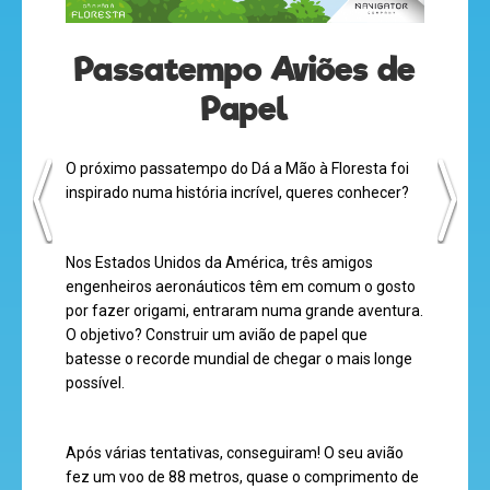
olá
Passatempo Aviões de
Papel
O próximo passatempo do Dá a Mão à Floresta foi
desenhos
inspirado numa história incrível, queres conhecer?
animados
Nos Estados Unidos da América, três amigos
engenheiros aeronáutico
s têm em comum o gosto
mega
por fazer origami, entraram numa grande aventura.
jogos
O objetivo? Construir um avião de papel que
batesse o recorde mundial de chegar o mais longe
possível.
super
Após várias tentativas, conseguiram! O seu avião
eventos
fez um voo de 88 metros, quase o comprimento de