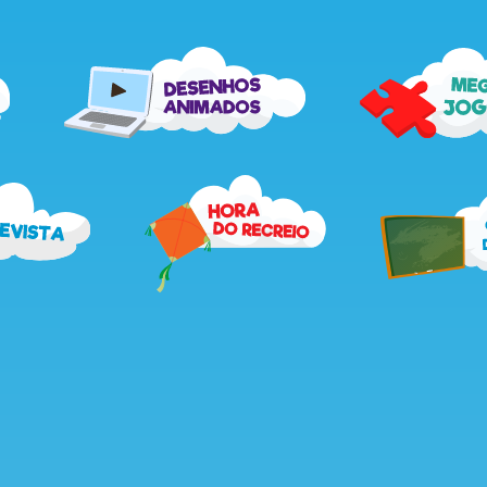
me
desenhos
jog
animados
recebe
hora
a
do
revista
recreio