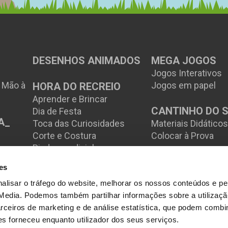
DESENHOS ANIMADOS
MEGA JOGOS
Jogos Interativos
à Mão à
Jogos em papel
HORA DO RECREIO
Aprender e Brincar
CANTINHO DO 
Dia de Festa
A_
Toca das Curiosidades
Materiais Didático
Corte e Costura
Colocar à Prova
Piadas e adivinhas
es
alisar o tráfego do website, melhorar os nossos conteúdos e perm
 Media. Podemos também partilhar informações sobre a utilizaçã
ceiros de marketing e de análise estatística, que podem combi
es forneceu enquanto utilizador dos seus serviços.