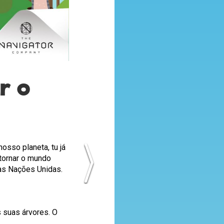
r o
osso planeta, tu já
 tornar o mundo
das Nações Unidas.
s suas árvores. O