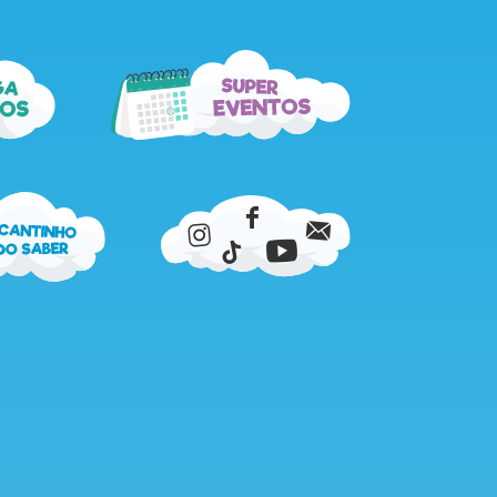
super
ga
eventos
os
cantinho
do
saber