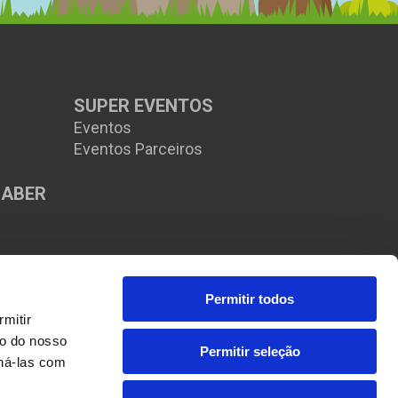
SUPER EVENTOS
Eventos
Eventos Parceiros
SABER
s
Permitir todos
itir 
o do nosso 
Permitir seleção
ná-las com 