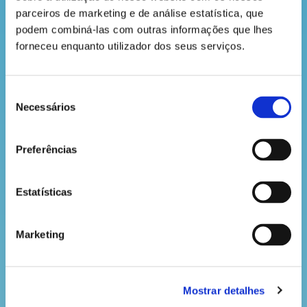
das gerações futuras.
parceiros de marketing e de análise estatística, que 
podem combiná-las com outras informações que lhes 
forneceu enquanto utilizador dos seus serviços.
O que devemos fazer?
Seleção
Para reduzir a perda de biodiversidade e assegurar
Necessários
de
as necessidades de todos os seres humanos e das
consentimento
gerações futuras, é importante definir estratégias
que passem pelo aumento de áreas de zonas
Preferências
protegidas, o desenvolvimento de planos de
conservação das espécies e restauro ecológico,
assim como um consumo sustentável.
Estatísticas
Marketing
Mostrar detalhes
VOLTAR