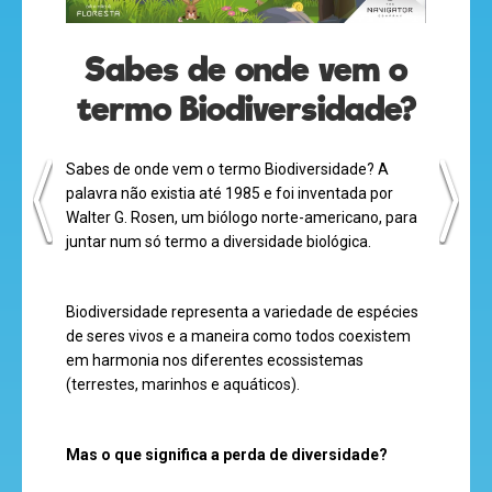
olá
Sabes de onde vem o
termo Biodiversidade?
Sabes de onde vem o termo Biodiversidade? A
desenhos
palavra não existia até 1985 e foi inventada por
animados
Walter G. Rosen, um biólogo norte-americano, para
juntar num só termo a diversidade biológica.
mega
Biodiversidade representa a variedade de espécies
jogos
de seres vivos e a maneira como todos coexistem
em harmonia nos diferentes ecossistemas
(terrestes, marinhos e aquáticos).
super
Mas o que significa a perda de diversidade?
eventos