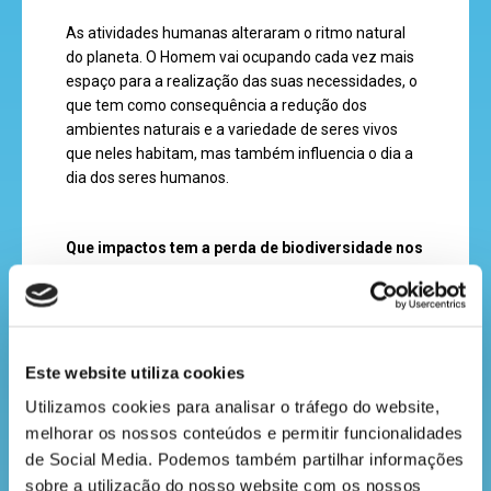
As atividades humanas alteraram o ritmo natural
do planeta. O Homem vai ocupando cada vez mais
recebe
espaço para a realização das suas necessidades, o
a
que tem como consequência a redução dos
ambientes naturais e a variedade de seres vivos
revista
que neles habitam, mas também influencia o dia a
dia dos seres humanos.
hora
Que impactos tem a perda de biodiversidade nos
do
seres humanos?
recreio
Sabias que a perda de biodiversidade é uma das
principais ameaças à sobrevivência da
Este website utiliza cookies
humanidade? Atualmente, 80% das necessidades
cantinho
Utilizamos cookies para analisar o tráfego do website, 
humanas e 40% da economia mundial dependem
do
melhorar os nossos conteúdos e permitir funcionalidades 
de recursos biológicos. Isto significa que perder
saber
de Social Media. Podemos também partilhar informações 
biodiversidade tem impactos muito graves nos
sobre a utilização do nosso website com os nossos 
ecossistemas, mas também no desenvolvimento