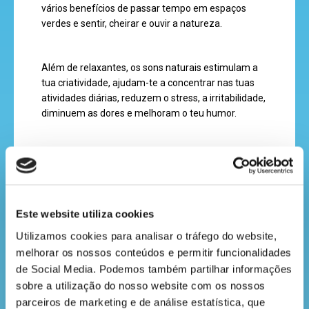
vários benefícios de passar tempo em espaços
verdes e sentir, cheirar e ouvir a natureza.
recebe
a
Além de relaxantes, os sons naturais estimulam a
revista
tua criatividade, ajudam-te a concentrar nas tuas
atividades diárias, reduzem o stress, a irritabilidade,
diminuem as dores e melhoram o teu humor.
hora
do
Imagina fechares os olhos e seres invadido pelo
recreio
sempre afinado canto das aves, pelo sussurro das
folhas ao vento, o estalar dos galhos ou o suave
correr da água nos riachos? Já te estás a sentir
Este website utiliza cookies
mais calmo e relaxado, certo? Se te focares vais
perceber que cada espécie de ave tem o seu
Utilizamos cookies para analisar o tráfego do website, 
cantinho
próprio cantar, cada folha de árvore ao vento o seu
melhorar os nossos conteúdos e permitir funcionalidades 
do
próprio som e cada pequeno habitante da floresta o
de Social Media. Podemos também partilhar informações 
seu próprio soar.
saber
sobre a utilização do nosso website com os nossos 
parceiros de marketing e de análise estatística, que 