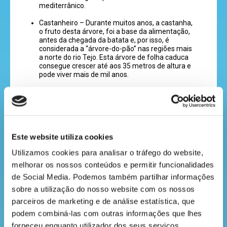
mediterrânico.
recebe
Castanheiro – Durante muitos anos, a castanha,
o fruto desta árvore, foi a base da alimentação,
a
antes da chegada da batata e, por isso, é
considerada a “árvore-do-pão” nas regiões mais
revista
a norte do rio Tejo. Esta árvore de folha caduca
consegue crescer até aos 35 metros de altura e
pode viver mais de mil anos.
hora
Eucalipto – A espécie mais comum em Portugal
é o
Eucalyptus globulus
e é de onde vem a
do
madeira utilizada para produzir pasta de papel
de qualidade. Além disso, pode ser usado em
recreio
aromoterapia, em remédios para a tosse,
ambientadores e, até, infusões. Na investigação
Este website utiliza cookies
científica, estuda-se o potencial impacto do
eucalipto em doenças degenerativas, como o
Utilizamos cookies para analisar o tráfego do website, 
Alzheimer.
melhorar os nossos conteúdos e permitir funcionalidades 
cantinho
de Social Media. Podemos também partilhar informações 
Criptoméria – Talvez nunca tenhas ouvido falar
do
desta árvore, mas tem grande destaque nos
sobre a utilização do nosso website com os nossos 
Açores. É de origem japonesa e a sua madeira é
saber
parceiros de marketing e de análise estatística, que 
muito importante para a economia da região. A
sua versatilidade e qualidade oferecem várias
podem combiná-las com outras informações que lhes 
utilizações, que vão desde o mobiliário,
forneceu enquanto utilizador dos seus serviços.