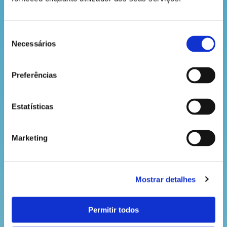
embalagens de madeira, contraplacados,
revestimentos e elementos de construção,
inclusive de habitações.
Seleção
Para além destas quatro espécies, que
Necessários
de
encontramos no nosso país, há muitas mais que
consentimento
fazem das florestas portuguesas um verdadeiro
tesouro. Concordas?
Preferências
Estatísticas
Marketing
VOLTAR
Mostrar detalhes
Permitir todos