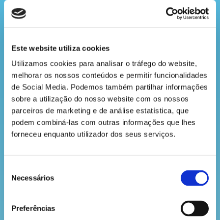
condições forem favoráveis”. Por isso, como vês, é
a
muito importante todos contribuirmos para um
revista
mundo melhor!
A Navigator, por exemplo, desempenha um papel
Este website utiliza cookies
muito importante na proteção das espécies
hora
Utilizamos cookies para analisar o tráfego do website, 
existentes nos cerca de 106 mil hectares de floresta
melhorar os nossos conteúdos e permitir funcionalidades 
que gere.
do
de Social Media. Podemos também partilhar informações 
recreio
A conservação da biodiversidade é também uma
sobre a utilização do nosso website com os nossos 
preocupação da Companhia, que implementa
parceiros de marketing e de análise estatística, que 
diversas ações para manter e melhorar o estado de
podem combiná-las com outras informações que lhes 
habitats e preservar espécies protegidas,
forneceu enquanto utilizador dos seus serviços.
ameaçadas e endémicas.
cantinho
Que maravilha!
do
saber
Seleção
Necessários
de
consentimento
VOLTAR
Preferências