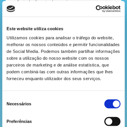
fonte de alimento, de energia, ou mesmo enquanto
a
matéria-prima para muitos produtos, como roupas,
revista
medicamentos ou cosméticos.
Este website utiliza cookies
A biodiversidade é também importante para os
hora
Utilizamos cookies para analisar o tráfego do website, 
setores do lazer e do turismo, essenciais para a
melhorar os nossos conteúdos e permitir funcionalidades 
do
nossa economia.
de Social Media. Podemos também partilhar informações 
recreio
sobre a utilização do nosso website com os nossos 
Cabe-nos a todos conservar e preservar a
parceiros de marketing e de análise estatística, que 
biodiversidade, uma vez que o número de espécies
podem combiná-las com outras informações que lhes 
no nosso planeta tem vindo a diminuir por causa
forneceu enquanto utilizador dos seus serviços.
cantinho
das atividades humanas e das alterações
climáticas.
do
saber
Seleção
Necessários
de
consentimento
VOLTAR
Preferências