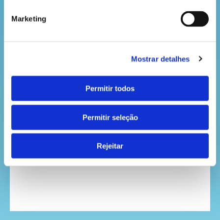
gigante gentil da floresta.
Marketing
Agora que já sabes mais sobre o abutre-preto, vou
voltar às minhas tarefas diárias. Mas fica atento,
porque em breve irei regressar com mais histórias
da floresta.
Mostrar detalhes
Até à próxima,
Permitir todos
Do Tio Tomé, o teu amigo da natureza.
Permitir seleção
VOLTAR
Rejeitar