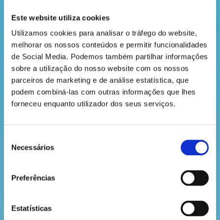
saber
Mas há cerca de 15 anos, começaram a voltar.
Alguns casais corajosos fizeram os seus ninhos no
Este website utiliza cookies
Parque Natural do Tejo Internacional, junto à
Utilizamos cookies para analisar o tráfego do website, 
fronteira com Espanha.
melhorar os nossos conteúdos e permitir funcionalidades 
Ainda existem poucos, cerca de 80 casais apenas,
de Social Media. Podemos também partilhar informações 
por isso dizemos que esta espécie está em perigo
sobre a utilização do nosso website com os nossos 
de extinção no nosso país. Para ajudar, é preciso
parceiros de marketing e de análise estatística, que 
protege-los e garantir que têm um lugar seguro
podem combiná-las com outras informações que lhes 
onde viver.
forneceu enquanto utilizador dos seus serviços.
Além disso, o abutre-preto só tem um filhote por
ano, e nem sempre sobrevive. Por isso é tão
importante cuidarmos deles com carinho!
Seleção
Necessários
de
E se achas que os abutres são perigosos... enganas-
te! Eles são calmos. Passam horas a voar bem alto
consentimento
no céu, quase sem bater as asas, só à procura de
Preferências
restos de comida no chão. Nunca atacam animais
vivos e, muito menos, pessoas!
Estatísticas
Por isso, se um dia vires um abutre a voar lá bem
alto, para e observa. Estas a ver um verdadeiro