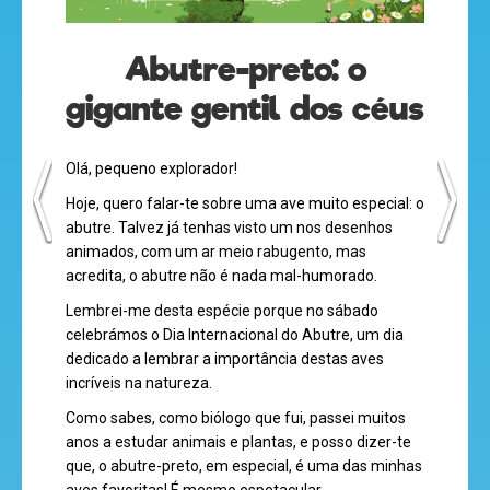
Abutre-preto: o
olá
gigante gentil dos céus
Olá, pequeno explorador!
Hoje, quero falar-te sobre uma ave muito especial: o
desenhos
abutre. Talvez já tenhas visto um nos desenhos
animados
animados, com um ar meio rabugento, mas
acredita, o abutre não é nada mal-humorado.
Lembrei-me desta espécie porque no sábado
celebrámos o Dia Internacional do Abutre, um dia
mega
dedicado a lembrar a importância destas aves
jogos
incríveis na natureza.
Como sabes, como biólogo que fui, passei muitos
anos a estudar animais e plantas, e posso dizer-te
que, o abutre-preto, em especial, é uma das minhas
super
aves favoritas! É mesmo espetacular.