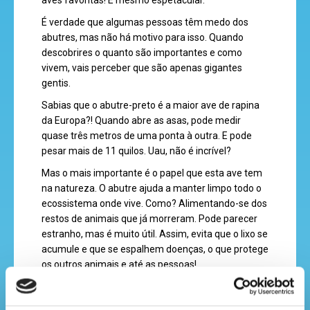
eventos
É verdade que algumas pessoas têm medo dos
abutres, mas não há motivo para isso. Quando
descobrires o quanto são importantes e como
vivem, vais perceber que são apenas gigantes
recebe
gentis.
a
Sabias que o abutre-preto é a maior ave de rapina
revista
da Europa?! Quando abre as asas, pode medir
quase três metros de uma ponta à outra. E pode
pesar mais de 11 quilos. Uau, não é incrível?
hora
Mas o mais importante é o papel que esta ave tem
na natureza. O abutre ajuda a manter limpo todo o
do
ecossistema onde vive. Como? Alimentando-se dos
recreio
restos de animais que já morreram. Pode parecer
estranho, mas é muito útil. Assim, evita que o lixo se
acumule e que se espalhem doenças, o que protege
os outros animais e até as pessoas!
cantinho
Durante muitos anos, o abutre-preto, deixou de
do
viver em Portugal. Já não se viam ninhos por cá.