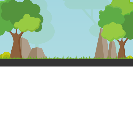
OLÁ
DESENHOS
MEGA
ANIMADOS
JOGOS
Dá a Mão à