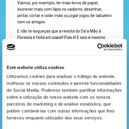
Vamos, por exemplo, ler mais livros de papel,
recebe
escrever mais com lápis no caderno, desenhar,
pintar, cortar e colar mais ou jogar jogos de tabuleiro
a
com os amigos.
revista
E não te esqueças que a revista do Dá a Mão à
Floresta é feita em papel! Pois é! E isso é mesmo
bom, porque podemos folheá-la, cheirá-la, levá-la
hora
connosco para todo o lado e guardá-la como um
tesouro.
do
recreio
"Mas professora, por que é que é preciso deixar de
Este website utiliza cookies
usar essa tecnologia?", perguntas tu. Eu explico!
Utilizamos cookies para analisar o tráfego do website, 
Hoje em dia, usamos muitos aparelhos digitais
melhorar os nossos conteúdos e permitir funcionalidades 
como os telemóveis. São ferramentas úteis, claro! E
de Social Media. Podemos também partilhar informações 
não vamos deixar de os usar, mas os cientistas e os
cantinho
sobre a utilização do nosso website com os nossos 
professores têm descoberto que aprendes melhor
do
parceiros de marketing e de análise estatística, que 
quando usas os teus sentidos em conjunto com os
saber
podem combiná-las com outras informações que lhes 
lápis, o papel e os livros de verdade. Quando
forneceu enquanto utilizador dos seus serviços.
escreves à mão e lês em papel, o teu cérebro
trabalha mais e consegues perceber melhor as