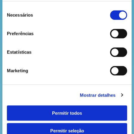
coisas e lembrar-te delas com mais facilidade!
Seleção
E sabes que mais? Em Portugal, os telemóveis
Necessários
de
estão proibidos na escola até ao 6.º ano. Isso vai
consentimento
ajudar-te a estar mais atento, a brincares mais com
os teus colegas, a conversares, a correres e a
Preferências
imaginares!
Estatísticas
VOLTAR
Marketing
Mostrar detalhes
Permitir todos
Permitir seleção