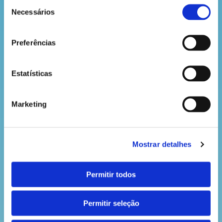
Sardão
Seleção
Necessários
de
O sardão é um lagarto que também prefere dormir
consentimento
no inverno. O seu período de hibernação acontece
entre outubro e abril.
Preferências
Estatísticas
VOLTAR
Marketing
Mostrar detalhes
Permitir todos
Permitir seleção