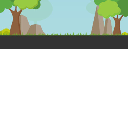
OLÁ
DESENHOS
MEGA
ANIMADOS
JOGOS
Dá a Mão à
Floresta
Jogos
A Grande
Interativos
HORA DO
Família Dá
Jogos em
RECREIO
à Mão à
papel