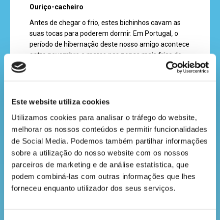
Ouriço-cacheiro
recebe
Antes de chegar o frio, estes bichinhos cavam as
a
suas tocas para poderem dormir. Em Portugal, o
revista
período de hibernação deste nosso amigo acontece
entre novembro e março nas zonas mais frias do
país, como a Serra da Estrela.
hora
Esquilo
do
Mais um dos animais que se recolhe durante este
Este website utiliza cookies
recreio
período. No entanto, nem todas as espécies de
Utilizamos cookies para analisar o tráfego do website, 
esquilos hibernam. O mais comum é recolherem os
melhorar os nossos conteúdos e permitir funcionalidades 
seus alimentos durante o tempo quente e depois
de Social Media. Podemos também partilhar informações 
ficam nas suas tocas quando chega o tempo frio.
sobre a utilização do nosso website com os nossos 
cantinho
Rato silvestre
parceiros de marketing e de análise estatística, que 
do
Este animal pode dormir até seis meses durante o
podem combiná-las com outras informações que lhes 
ano. Que dorminhoco! Antes disso, acumula
saber
forneceu enquanto utilizador dos seus serviços.
gordura no seu corpo durante todo o verão para
resistir ao tempo frio.