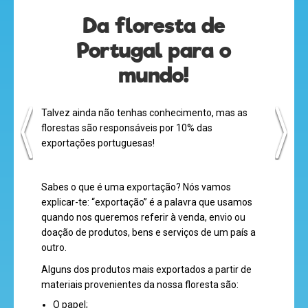
olá
Da floresta de
Portugal para o
mundo!
desenhos
Talvez ainda não tenhas conhecimento, mas as
animados
florestas são responsáveis por 10% das
exportações portuguesas!
mega
Sabes o que é uma exportação? Nós vamos
jogos
explicar-te: “exportação” é a palavra que usamos
quando nos queremos referir à venda, envio ou
doação de produtos, bens e serviços de um país a
outro.
super
Alguns dos produtos mais exportados a partir de
eventos
materiais provenientes da nossa floresta são:
O papel;