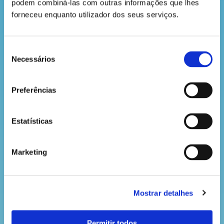
podem combiná-las com outras informações que lhes 
Mas os produtos da nossa floresta não são só muito
forneceu enquanto utilizador dos seus serviços.
acarinhados lá fora. Em Portugal, já os apreciamos
há muitos anos! Por exemplo, a madeira das nossas
florestas foi o recurso mais usado na construção
Seleção
dos nossos navios que partiram para os
Necessários
de
Descobrimentos.
consentimento
Além dos produtos que têm origem na madeira das
árvores, a floresta portuguesa é também a fonte de
Preferências
sabores que dão variedade à cozinha mundial. É o
caso de frutos como a castanha e a alfarroba. No
Estatísticas
caso deste último alimento, sabias que Portugal é
considerado o maior produtor mundial?
Marketing
VOLTAR
Mostrar detalhes
Permitir todos