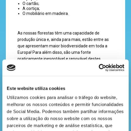
O cartão;
A cortiça;
O mobiliário em madeira.
recebe
a
revista
As nossas florestas têm uma capacidade de
produção única e, ainda para mais, estão entre as
que apresentam maior biodiversidade em toda a
Europa! Para além disso, são uma fonte
hora
praticamente inesgotável e renovável destes
do
materiais.
recreio
O papel é muito apreciado entre os países que
Este website utiliza cookies
importam os nossos produtos florestais! Este
material, produzido pela The Navigator Company,
Utilizamos cookies para analisar o tráfego do website, 
cantinho
chega a mais de 130 países e é reconhecido pela
melhorar os nossos conteúdos e permitir funcionalidades 
do
sua grande qualidade. Não é por acaso que a
de Social Media. Podemos também partilhar informações 
indústria Portuguesa do papel é uma líder mundial!
saber
sobre a utilização do nosso website com os nossos 
parceiros de marketing e de análise estatística, que 