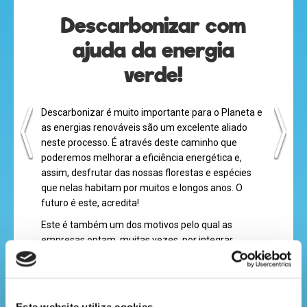
Descarbonizar com
desenhos
ajuda da energia
animados
verde!
Descarbonizar é muito importante para o Planeta e
mega
as energias renováveis são um excelente aliado
jogos
neste processo. É através deste caminho que
poderemos melhorar a eficiência energética e,
assim, desfrutar das nossas florestas e espécies
que nelas habitam por muitos e longos anos. O
super
futuro é este, acredita!
eventos
Este é também um dos motivos pelo qual as
empresas optam, muitas vezes, por integrar
energia verde nos seus processos de produção.
Para que percebas melhor do que falamos, toma
recebe
como exemplo os complexos industriais da The
a
Navigator Company onde 70% da energia