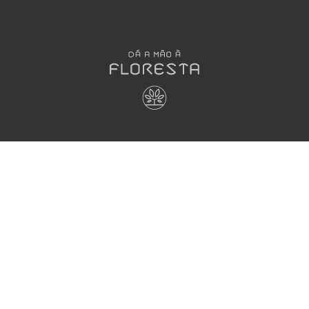
OLÁ
DESENHOS
MEGA
ANIMADOS
JOGOS
Dá a Mão à
Floresta
Jogos
A Grande
Interativos
HORA DO
Família Dá
Jogos em
RECREIO
à Mão à
papel
Aprender e
Floresta
Brincar
CANTINHO
Dia de Festa
RECEBE A
DO SABER
Toca das
REVISTA_
Curiosidades
Materiais
Regista-te
Didáticos
Corte e
Revista
Costura
Colocar à