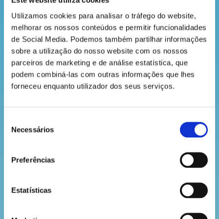
Este website utiliza cookies
consumida é de origem renovável. Espetacular!
revista
Utilizamos cookies para analisar o tráfego do website, 
A empresa é, assim, responsável pela produção de
melhorar os nossos conteúdos e permitir funcionalidades 
4% da energia eléctrica gerada em Portugal e 52%
de Social Media. Podemos também partilhar informações 
da energia verde produzida a partir de biomassa.
hora
sobre a utilização do nosso website com os nossos 
Estão num bom caminho, não achas?
do
parceiros de marketing e de análise estatística, que 
podem combiná-las com outras informações que lhes 
recreio
forneceu enquanto utilizador dos seus serviços.
VOLTAR
Seleção
cantinho
Necessários
de
do
consentimento
saber
Preferências
Estatísticas