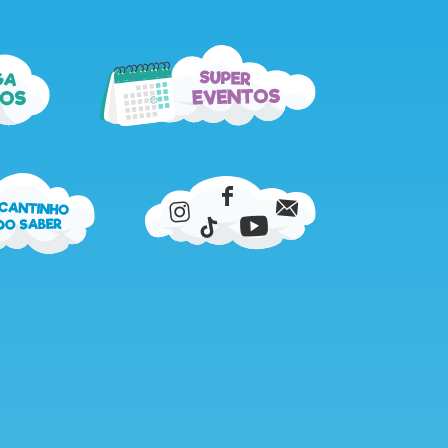
super
ga
eventos
os
cantinho
do
saber