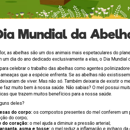
Dia Mundial da Abelh
lor, as abelhas são um dos animais mais espetaculares do plane
 um dia do ano dedicado exclusivamente a elas, o Dia Mundial 
a para celebrar o trabalho das abelhas como agentes polinizador
s ameaças que a espécie enfrenta. Se as abelhas não existisse
eixariam de viver. Mas não só. Também deixaria de existir o me
e faz muito bem à nossa saúde. Não sabias? O mel possui muit
uticas que trazem muitos benefícios para a nossa saúde.
guns deles?
esas do corpo:
os compostos presentes do mel conferem um p
eção do corpo;
e do coração:
o mel ajuda a diminuir a pressão arterial;
garganta, asma e tosse:
o mel reduz a inflamação e inchaço da