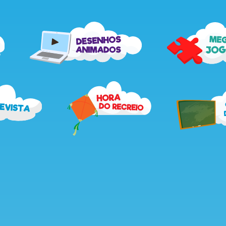
me
desenhos
jog
animados
recebe
hora
a
do
revista
recreio