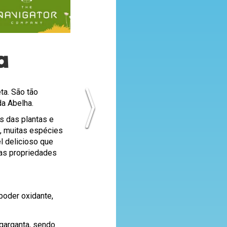
a
ta. São tão
da Abelha.
es das plantas e
m, muitas espécies
l delicioso que
as propriedades
oder oxidante,
 garganta, sendo