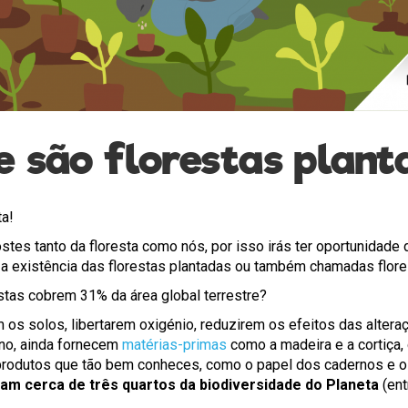
e são florestas plant
ta!
tes tanto da floresta como nós, por isso irás ter oportunidade
 a existência das florestas plantadas ou também chamadas flore
stas cobrem 31% da área global terrestre?
os solos, libertarem oxigénio, reduzirem os efeitos das altera
no, ainda fornecem
matérias-primas
como a madeira e a cortiça,
rodutos que tão bem conheces, como o papel dos cadernos e o
am cerca de três quartos da biodiversidade do Planeta
(ent