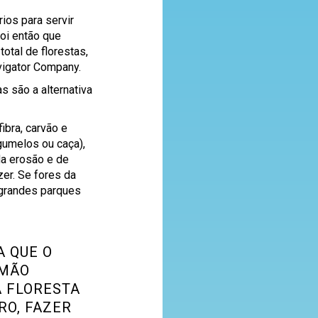
ios para servir
Foi então que
otal de florestas,
vigator Company.
 são a alternativa
ibra, carvão e
gumelos ou caça),
da erosão e de
zer. Se fores da
 grandes parques
A QUE O
 MÃO
A FLORESTA
RO, FAZER