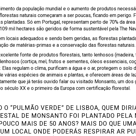
imento da população mundial e o aumento de produtos necessár
florestas naturais começaram a ser poucas, ficando em perigo. 
as plantadas. Só em Portugal, representam perto de 70% da área t
 109 mil hectares são geridos de forma sustentável pela The Na
m locais adequados e sendo bem geridas, as florestas plantadas
dução de matérias-primas e a conservação das florestas naturais.
xcelente fonte de produtos florestais, tanto lenhosos (madeira, f
lenhosos (cortiça, mel, frutos e sementes, óleos essenciais, co
. Elas regulam o clima, purificam a água e o ar, protegem o solo 
de várias espécies de animais e plantas, e oferecem áreas de la
tamente que já terás ouvido falar ou visitado Monsanto, um dos
do século XX e o primeiro da Europa com certificação florestal.
 O “PULMÃO VERDE” DE LISBOA, QUEM DIRI
ESTAL DE MONSANTO FOI PLANTADO PELA
OUCO MAIS DE 50 ANOS? MAIS DO QUE UM
 UM LOCAL ONDE PODERÁS RESPIRAR AR PU