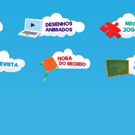
me
desenhos
jog
animados
recebe
hora
a
do
revista
recreio