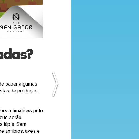
adas?
 de saber algumas
stas de produção.
ções climáticas pelo
 que serão
s lápis. Sem
re anfíbios, aves e