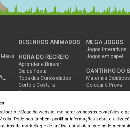
DESENHOS ANIMADOS
MEGA JOGOS
Jogos Interativos
à Mão à
Jogos em papel
HORA DO RECREIO
Aprender e Brincar
CANTINHO DO 
Dia de Festa
A_
Toca das Curiosidades
Materiais Didático
Corte e Costura
Colocar à Prova
Piadas e adivinhas
es
alisar o tráfego do website, melhorar os nossos conteúdos e perm
 Media. Podemos também partilhar informações sobre a utilizaçã
ceiros de marketing e de análise estatística, que podem combi