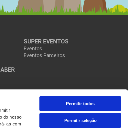
SUPER EVENTOS
Eventos
Eventos Parceiros
SABER
s
Permitir todos
itir 
o do nosso 
Permitir seleção
ná-las com 