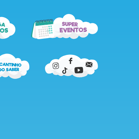
super
ga
eventos
os
cantinho
do
saber