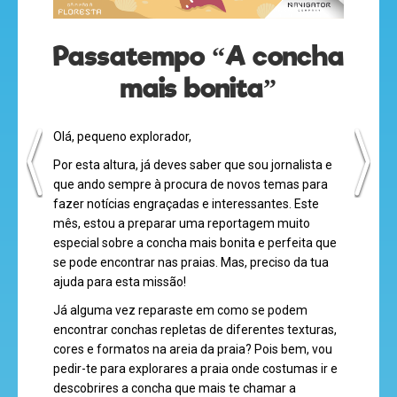
olá
Passatempo “A concha
mais bonita”
desenhos
animados
Olá, pequeno explorador,
Por esta altura, já deves saber que sou jornalista e
que ando sempre à procura de novos temas para
fazer notícias engraçadas e interessantes. Este
mega
mês, estou a preparar uma reportagem muito
jogos
especial sobre a concha mais bonita e perfeita que
se pode encontrar nas praias. Mas, preciso da tua
ajuda para esta missão!
Já alguma vez reparaste em como se podem
super
encontrar conchas repletas de diferentes texturas,
eventos
cores e formatos na areia da praia? Pois bem, vou
pedir-te para explorares a praia onde costumas ir e
descobrires a concha que mais te chamar a