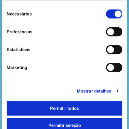
desenhos mais parecidos com a concha verdadeira
Seleção
ganham um kit Dá a Mão à Floresta!
Necessários
de
Boa sorte e boas explorações!
consentimento
Preferências
Consulta o regulamento:
Aqui
Estatísticas
VOLTAR
Marketing
Mostrar detalhes
Permitir todos
Permitir seleção