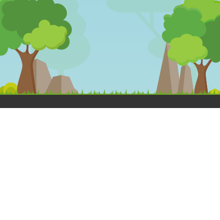
OLÁ
DESENHOS
MEGA
ANIMADOS
JOGOS
Dá a Mão à