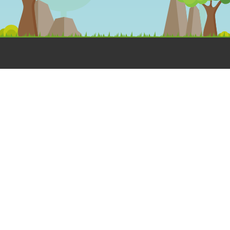
OLÁ
DESENHOS
MEGA
ANIMADOS
JOGOS
Dá a Mão à
Floresta
Jogos
A Grande
Interativos
HORA DO
Família Dá
Jogos em
RECREIO
à Mão à
papel
Aprender e
Floresta
Brincar
CANTINHO
Dia de Festa