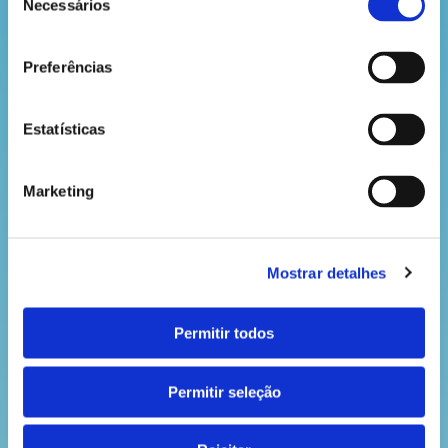
Necessários
e=ZdPyFr
de
consentimento
Preferências
Estatísticas
VOLTAR
Marketing
Mostrar detalhes
Permitir todos
Permitir seleção