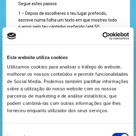
Segue estes passos:
recebe
1 – Depois de escolheres o teu lugar preferido,
a
escreve numa folha um texto em que mostres todo
revista
o amor pelo teu cantinho preferido (até 50
palavras) e acompanha-o com um desenho criativo;
2 - Com a ajuda de um adulto, tira uma fotografia
hora
em que se consiga ler o texto e ver o teu desenho;
do
Este website utiliza cookies
3 - Envia-nos esta imagem com o teu nome e idade
recreio
para o e-mail olá@daamaoafloresta.pt ou por
Utilizamos cookies para analisar o tráfego do website, 
mensagem privada, através das redes sociais.
melhorar os nossos conteúdos e permitir funcionalidades 
de Social Media. Podemos também partilhar informações 
As três participações mais criativas recebem um kit
sobre a utilização do nosso website com os nossos 
Dá a Mão à Floresta.
cantinho
parceiros de marketing e de análise estatística, que 
De que estás à espera? Estamos ansiosos por
podem combiná-las com outras informações que lhes 
do
conhecer esse teu lugar tão especial!
forneceu enquanto utilizador dos seus serviços.
saber
Consulta o regulamento
Seleção
aqui:
https://wygroup.sharepoint.com/:b:/s/WhiteShare