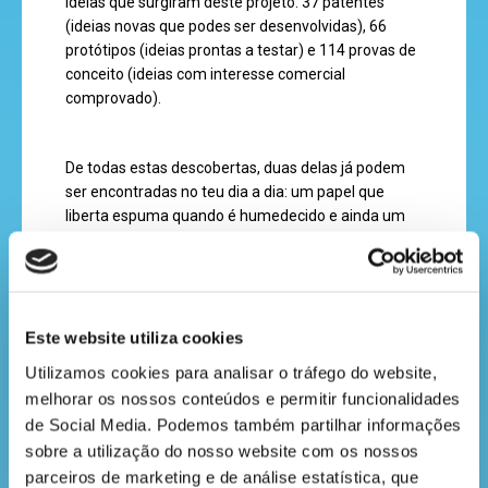
ideias que surgiram deste projeto: 37 patentes
(ideias novas que podes ser desenvolvidas), 66
cantinho
protótipos (ideias prontas a testar) e 114 provas de
do
conceito (ideias com interesse comercial
comprovado).
saber
De todas estas descobertas, duas delas já podem
ser encontradas no teu dia a dia: um papel que
liberta espuma quando é humedecido e ainda um
novo papel para embalagens da marca gKRAFT,
que é sustentável, reciclável e biodegradável.
E tu, já sabes o que queres ser quando cresceres?
Este website utiliza cookies
Utilizamos cookies para analisar o tráfego do website, 
melhorar os nossos conteúdos e permitir funcionalidades 
de Social Media. Podemos também partilhar informações 
sobre a utilização do nosso website com os nossos 
parceiros de marketing e de análise estatística, que 