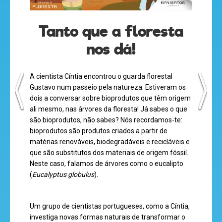
Tanto que a floresta
nos dá!
A cientista Cíntia encontrou o guarda florestal
olá
Gustavo num passeio pela natureza. Estiveram os
dois a conversar sobre bioprodutos que têm origem
ali mesmo, nas árvores da floresta! Já sabes o que
são bioprodutos, não sabes? Nós recordamos-te:
bioprodutos são produtos criados a partir de
desenhos
matérias renováveis, biodegradáveis e recicláveis e
que são substitutos dos materiais de origem fóssil.
animados
Neste caso, falamos de árvores como o eucalipto
(
Eucalyptus globulus
).
mega
Um grupo de cientistas portugueses, como a Cíntia,
jogos
investiga novas formas naturais de transformar o