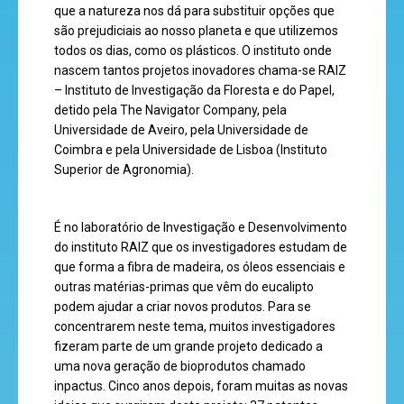
que a natureza nos dá para substituir opções que
são prejudiciais ao nosso planeta e que utilizemos
todos os dias, como os plásticos. O instituto onde
super
nascem tantos projetos inovadores chama-se RAIZ
eventos
– Instituto de Investigação da Floresta e do Papel,
detido pela The Navigator Company, pela
Universidade de Aveiro, pela Universidade de
Coimbra e pela Universidade de Lisboa (Instituto
recebe
Superior de Agronomia).
a
revista
É no laboratório de Investigação e Desenvolvimento
do instituto RAIZ que os investigadores estudam de
que forma a fibra de madeira, os óleos essenciais e
outras matérias-primas que vêm do eucalipto
hora
podem ajudar a criar novos produtos. Para se
do
concentrarem neste tema, muitos investigadores
recreio
fizeram parte de um grande projeto dedicado a
uma nova geração de bioprodutos chamado
inpactus. Cinco anos depois, foram muitas as novas