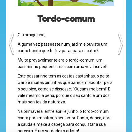
Tordo-comum
desenhos
animados
Olá amiguinho,
Alguma vez passeaste num jardim e ouviste um
canto bonito que te fez parar para escutar?
Muito provavelmente era o tordo-comum, um
mega
passarinho pequeno, mas com uma voz incrível!
jogos
Este passarinho tem as costas castanhas, o peito
claro e muitas pintinhas que parecem apontar para
o seu bico, como se dissesse: “Ouçam-me bem!” E
super
vale mesmo a pena, porque o seu canto é um dos
mais bonitos da natureza.
eventos
Na primavera, entre abril e junho, o tordo-comum
canta para mostrar o seu amor. Canta, dança, abre
a cauda e mexe a cabeça para conquistar a sua
recebe
parceira. É um verdadeiro artista!