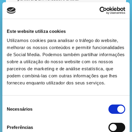
a
Gosta de viver em florestas, jardins e parques com
revista
árvores, onde encontra comida como minhocas,
caracóis e frutos. Os ninhos são feitos com erva,
galhos e musgo. E sabias que os ovos são azuis?
Este website utiliza cookies
Parece magia, mas é mesmo da natureza!
hora
Utilizamos cookies para analisar o tráfego do website, 
Os bebés tordo nascem com muita fome e
do
melhorar os nossos conteúdos e permitir funcionalidades 
aprendem cedo a cuidar de si. Apesar de
de Social Media. Podemos também partilhar informações 
recreio
enfrentarem alguns perigos, esta espécie não está
sobre a utilização do nosso website com os nossos 
em risco.
parceiros de marketing e de análise estatística, que 
Da próxima vez que fores passear, presta atenção
podem combiná-las com outras informações que lhes 
aos sons à tua volta. Quem sabe não ouves o
forneceu enquanto utilizador dos seus serviços.
cantinho
concerto especial de um tordo-comum?
do
Diverte-te e continua a descobrir a floresta!
saber
Seleção
Necessários
de
consentimento
VOLTAR
Preferências