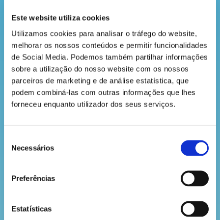
a
têm uma capacidade de produção de 12 milhões de
revista
Este website utiliza cookies
plantas – o que faz deles um dos maiores viveiros
de espécies florestais da Europa.
Utilizamos cookies para analisar o tráfego do website, 
melhorar os nossos conteúdos e permitir funcionalidades 
Entre os seus visitantes habituais podemos
hora
de Social Media. Podemos também partilhar informações 
encontrar várias aves, que encontram caixas-ninho
do
em muitas das árvores da Herdade de Espirra, que a
sobre a utilização do nosso website com os nossos 
The Navigator Company colocou para as ajudar no
parceiros de marketing e de análise estatística, que 
recreio
processo de nidificação.
podem combiná-las com outras informações que lhes 
forneceu enquanto utilizador dos seus serviços.
cantinho
VOLTAR
Seleção
do
Necessários
de
saber
consentimento
Preferências
Estatísticas