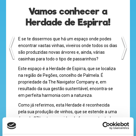
Vamos conhecer a
Herdade de Espirra!
desenhos
animados
E se te dissermos que há um espaço onde podes
encontrar vastas vinhas, viveiros onde todos os dias
são produzidas novas árvores e, ainda, várias
mega
casinhas para todo o tipo de passarinhos?
jogos
Este espaço é a Herdade de Espirra, que se localiza
na região de Pegões, concelho de Palmela. É
propriedade da The Navigator Company e, em
resultado da sua gestão sustentável, encontra-se
super
em perfeita harmonia com a natureza.
eventos
Como já referimos, esta Herdade é reconhecida
pela sua produção de vinhos, que se estende a uma
área de 37 hectares geridos de forma sustentada e
em respeito com as normas em vigor.
recebe
Para além disso, os viveiros existentes na herdade