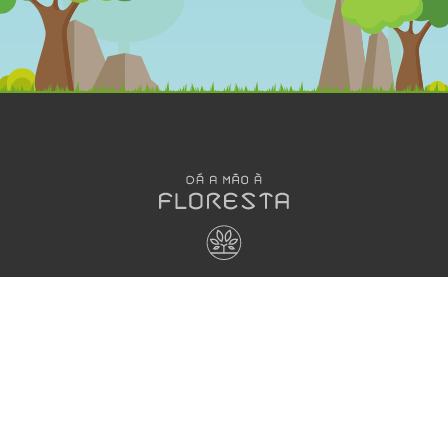
OLÁ
DESENHOS
MEGA
ANIMADOS
JOGOS
Dá a Mão à
Floresta
Jogos
A Grande
Interativos
HORA DO
Família Dá
Jogos em
RECREIO
à Mão à
papel
Aprender e
Floresta
Brincar