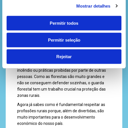
Mostrar detalhes
Permitir todos
Por fim, existe uma profissão que não produz
produto nenhum, mas é de uma importância
Permitir seleção
enorme para a vida rural. Estamos a falar do
guarda-florestal. Este profissional é quem vigia as
Rejeitar
nossas florestas e assegura a sua proteção. Está
sempre atento a sinais de perigo, como focos de
incêndio ou práticas proibidas por parte de outras
pessoas. Como as florestas são muito grandes e
não se conseguem defender sozinhas, o guarda
florestal tem um trabalho crucial na proteção das
zonas rurais.
Agora já sabes como é fundamental respeitar as
profissões rurais porque, além de divertidas, são
muito importantes para o desenvolvimento
económico do nosso país.