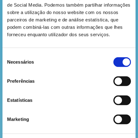
de Social Media. Podemos também partilhar informações 
sobre a utilização do nosso website com os nossos 
parceiros de marketing e de análise estatística, que 
podem combiná-las com outras informações que lhes 
forneceu enquanto utilizador dos seus serviços.
Mas nem só de alimentação vivem as zonas rurais!
A indústria mobiliária, por exemplo, é fundamental
para a nossa vida. As mesas, cadeiras e armários
Seleção
de madeira que tens em casa foram produzidas por
Necessários
de
profissionais que plantam árvores especiais, cuja
consentimento
madeira tem qualidades próprias para esse efeito.
Essa madeira é transformada com mestria e,
Preferências
depois de alguns acabamentos cuidadosos, resulta
em mobiliário bonito, resistente e amigo do
ambiente.
Estatísticas
Marketing